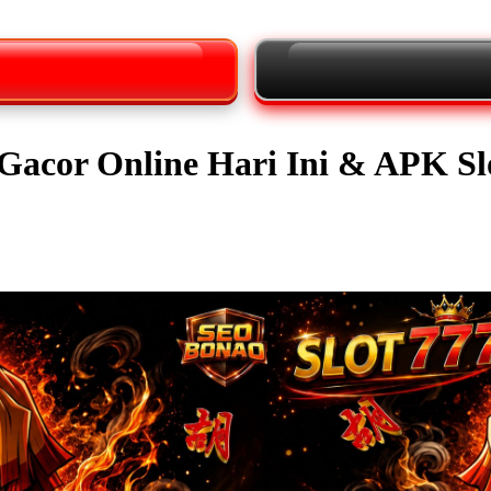
 Gacor Online Hari Ini & APK S