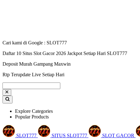
Cari kami di Google : SLOT777
Daftar 10 Situs Slot Gacor 2026 Jackpot Setiap Hari SLOT777
Deposit Murah Gampang Maxwin
Rtp Terupdate Live Setiap Hari
Explore Categories
Popular Products
SLOT777
SITUS SLOT777
SLOT GACOR