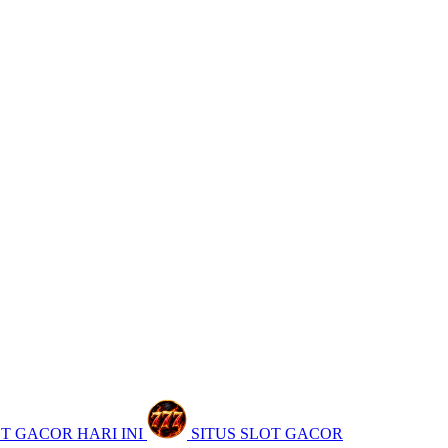
T GACOR HARI INI
SITUS SLOT GACOR