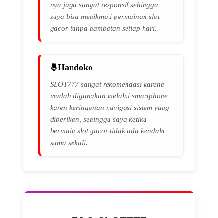
nya juga sangat responsif sehingga
saya bisa menikmati permainan slot
gacor tanpa hambatan setiap hari.
Handoko
SLOT777 sangat rekomendasi karena
mudah digunakan melalui smartphone
karen keringanan navigasi sistem yang
diberikan, sehingga saya ketika
bermain slot gacor tidak ada kendala
sama sekali.