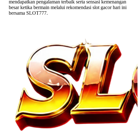
mendapatkan pengalaman terbaik serta sensasi kemenangan
besar ketika bermain melalui rekomendasi slot gacor hari ini
bersama SLOT777.