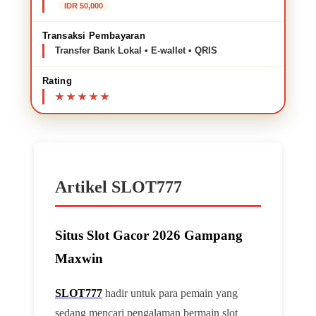
IDR 50,000
Transaksi Pembayaran
Transfer Bank Lokal • E-wallet • QRIS
Rating
Artikel SLOT777
Situs Slot Gacor 2026 Gampang
Maxwin
SLOT777
hadir untuk para pemain yang
sedang mencari pengalaman bermain slot