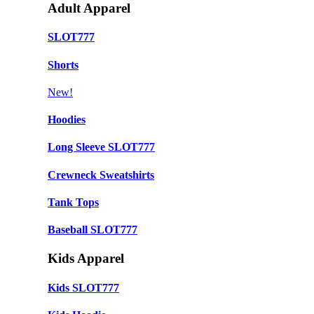
Adult Apparel
SLOT777
Shorts
New!
Hoodies
Long Sleeve SLOT777
Crewneck Sweatshirts
Tank Tops
Baseball SLOT777
Kids Apparel
Kids SLOT777