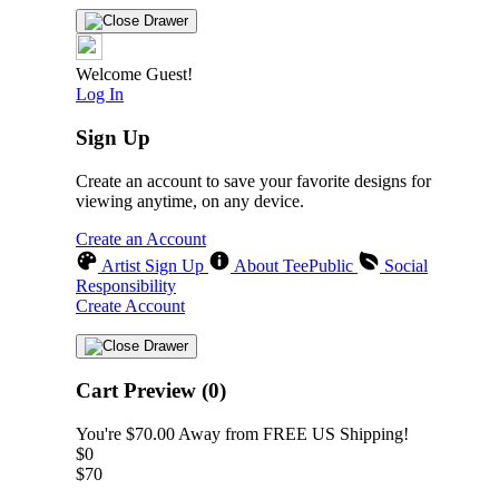
Welcome Guest!
Log In
Sign Up
Create an account to save your favorite designs for
viewing anytime, on any device.
Create an Account
Artist Sign Up
About TeePublic
Social
Responsibility
Create Account
Cart Preview (0)
You're
$70.00
Away from
FREE US Shipping!
$0
$70