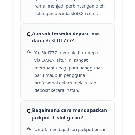
ramai menjadi perbincangan oleh
kalangan pecinta slot88 resmi.
Apakah tersedia deposit via
dana di SLOT777?
Ya, Slot777 memiliki fitur deposit
via DANA, Fitur ini sangat
membantu bagi para pengguna
baru maupun pengguna
profesional dalam melakukan
deposit secara instan.
Bagaimana cara mendapatkan
jackpot di slot gacor?
Untuk mendapatkan jackpot besar