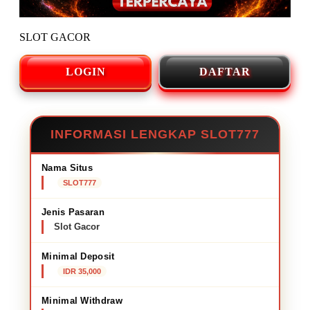
SLOT GACOR
LOGIN
DAFTAR
INFORMASI LENGKAP SLOT777
Nama Situs
SLOT777
Jenis Pasaran
Slot Gacor
Minimal Deposit
IDR 35,000
Minimal Withdraw