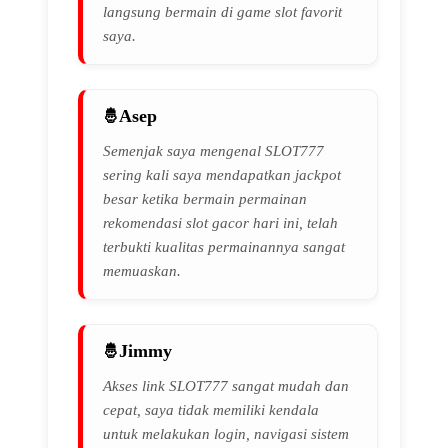
langsung bermain di game slot favorit
saya.
Asep
Semenjak saya mengenal SLOT777
sering kali saya mendapatkan jackpot
besar ketika bermain permainan
rekomendasi slot gacor hari ini, telah
terbukti kualitas permainannya sangat
memuaskan.
Jimmy
Akses link SLOT777 sangat mudah dan
cepat, saya tidak memiliki kendala
untuk melakukan login, navigasi sistem