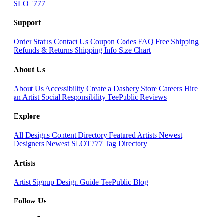
SLOT777
Support
Order Status
Contact Us
Coupon Codes
FAQ
Free Shipping
Refunds & Returns
Shipping Info
Size Chart
About Us
About Us
Accessibility
Create a Dashery Store
Careers
Hire
an Artist
Social Responsibility
TeePublic Reviews
Explore
All Designs
Content Directory
Featured Artists
Newest
Designers
Newest SLOT777
Tag Directory
Artists
Artist Signup
Design Guide
TeePublic Blog
Follow Us