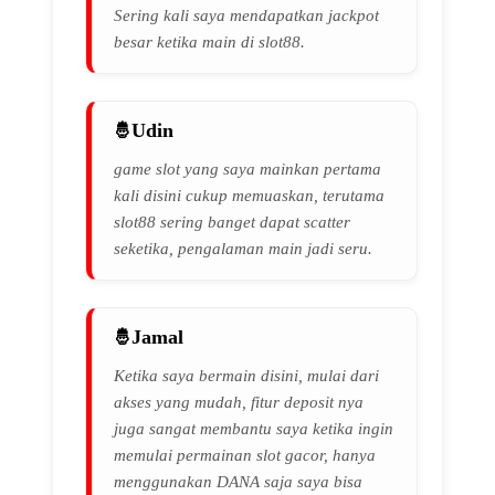
Sering kali saya mendapatkan jackpot
besar ketika main di slot88.
Udin
game slot yang saya mainkan pertama
kali disini cukup memuaskan, terutama
slot88 sering banget dapat scatter
seketika, pengalaman main jadi seru.
Jamal
Ketika saya bermain disini, mulai dari
akses yang mudah, fitur deposit nya
juga sangat membantu saya ketika ingin
memulai permainan slot gacor, hanya
menggunakan DANA saja saya bisa