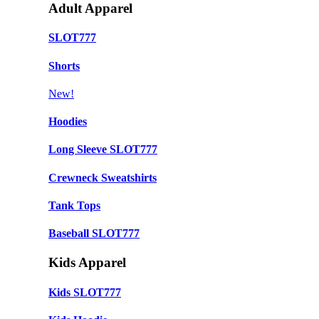
Adult Apparel
SLOT777
Shorts
New!
Hoodies
Long Sleeve SLOT777
Crewneck Sweatshirts
Tank Tops
Baseball SLOT777
Kids Apparel
Kids SLOT777