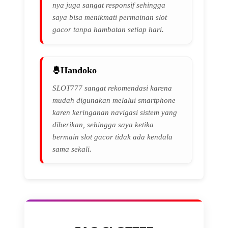
nya juga sangat responsif sehingga
saya bisa menikmati permainan slot
gacor tanpa hambatan setiap hari.
Handoko
SLOT777 sangat rekomendasi karena
mudah digunakan melalui smartphone
karen keringanan navigasi sistem yang
diberikan, sehingga saya ketika
bermain slot gacor tidak ada kendala
sama sekali.