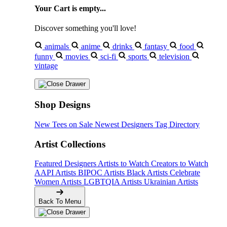
Your Cart is empty...
Discover something you'll love!
animals
anime
drinks
fantasy
food
funny
movies
sci-fi
sports
television
vintage
Shop Designs
New Tees on Sale
Newest Designers
Tag Directory
Artist Collections
Featured Designers
Artists to Watch
Creators to Watch
AAPI Artists
BIPOC Artists
Black Artists
Celebrate
Women Artists
LGBTQIA Artists
Ukrainian Artists
Back To Menu