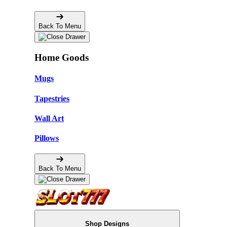
Back To Menu
Home Goods
Mugs
Tapestries
Wall Art
Pillows
Back To Menu
Shop Designs