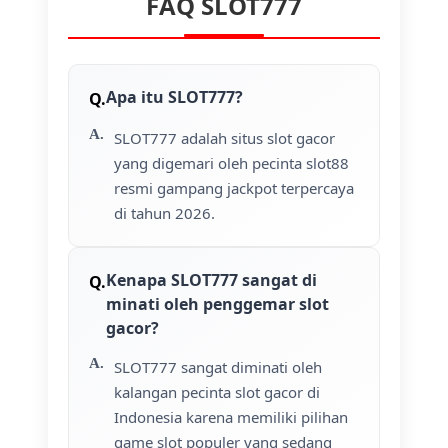
FAQ SLOT777
Apa itu SLOT777?
SLOT777 adalah situs slot gacor
yang digemari oleh pecinta slot88
resmi gampang jackpot terpercaya
di tahun 2026.
Kenapa SLOT777 sangat di
minati oleh penggemar slot
gacor?
SLOT777 sangat diminati oleh
kalangan pecinta slot gacor di
Indonesia karena memiliki pilihan
game slot populer yang sedang