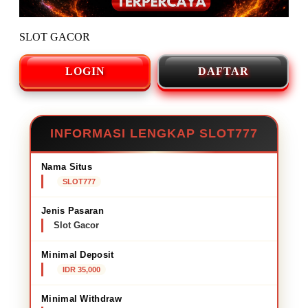
SLOT GACOR
LOGIN
DAFTAR
INFORMASI LENGKAP SLOT777
Nama Situs
SLOT777
Jenis Pasaran
Slot Gacor
Minimal Deposit
IDR 35,000
Minimal Withdraw