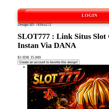
LOGIN
Design ID: 74165272
SLOT777 : Link Situs Slot
Instan Via DANA
$3
IDR 35.000
Create an account to favorite this design!