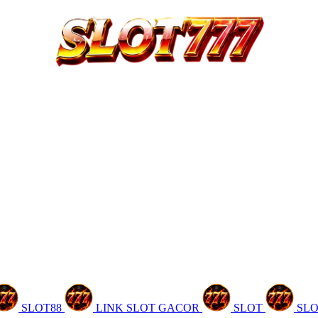
SLOT88
LINK SLOT GACOR
SLOT
SLO