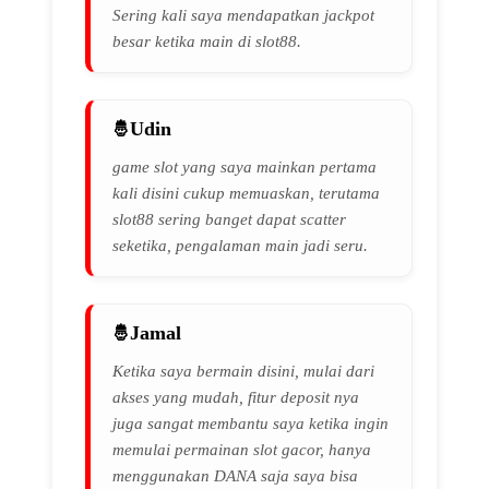
Sering kali saya mendapatkan jackpot
besar ketika main di slot88.
Udin
game slot yang saya mainkan pertama
kali disini cukup memuaskan, terutama
slot88 sering banget dapat scatter
seketika, pengalaman main jadi seru.
Jamal
Ketika saya bermain disini, mulai dari
akses yang mudah, fitur deposit nya
juga sangat membantu saya ketika ingin
memulai permainan slot gacor, hanya
menggunakan DANA saja saya bisa