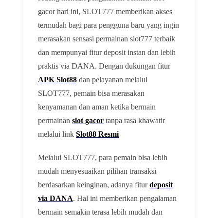
gacor hari ini, SLOT777 memberikan akses
termudah bagi para pengguna baru yang ingin
merasakan sensasi permainan slot777 terbaik
dan mempunyai fitur deposit instan dan lebih
praktis via DANA. Dengan dukungan fitur
APK Slot88
dan pelayanan melalui
SLOT777, pemain bisa merasakan
kenyamanan dan aman ketika bermain
permainan
slot gacor
tanpa rasa khawatir
melalui link
Slot88 Resmi
Melalui SLOT777, para pemain bisa lebih
mudah menyesuaikan pilihan transaksi
berdasarkan keinginan, adanya fitur
deposit
via DANA
. Hal ini memberikan pengalaman
bermain semakin terasa lebih mudah dan