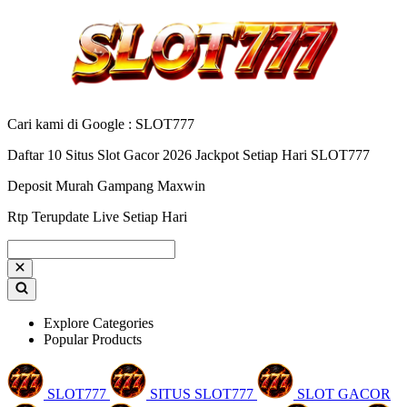
Cari kami di Google : SLOT777
Daftar 10 Situs Slot Gacor 2026 Jackpot Setiap Hari SLOT777
Deposit Murah Gampang Maxwin
Rtp Terupdate Live Setiap Hari
Explore Categories
Popular Products
SLOT777
SITUS SLOT777
SLOT GACOR