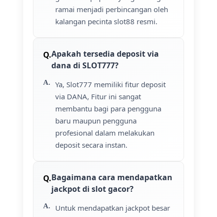
ramai menjadi perbincangan oleh
kalangan pecinta slot88 resmi.
Apakah tersedia deposit via
dana di SLOT777?
Ya, Slot777 memiliki fitur deposit
via DANA, Fitur ini sangat
membantu bagi para pengguna
baru maupun pengguna
profesional dalam melakukan
deposit secara instan.
Bagaimana cara mendapatkan
jackpot di slot gacor?
Untuk mendapatkan jackpot besar