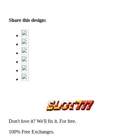
Share this design:
Don't love it? We'll fix it. For free.
100% Free Exchanges.