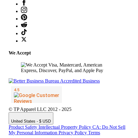
We Accept
© TP Apparel LLC 2012 - 2025
United States - $ USD
Product Safety
Intellectual Property Policy
CA: Do Not Sell
My Personal Information
Privacy Policy
Terms