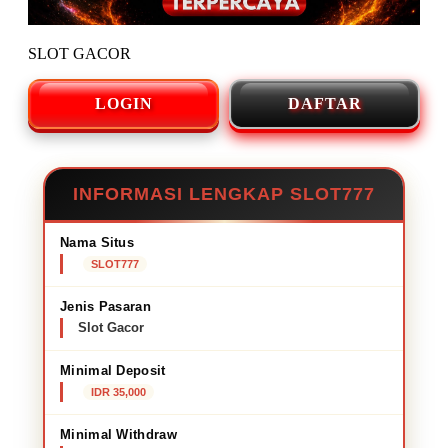
SLOT GACOR
LOGIN
DAFTAR
INFORMASI LENGKAP SLOT777
Nama Situs
SLOT777
Jenis Pasaran
Slot Gacor
Minimal Deposit
IDR 35,000
Minimal Withdraw