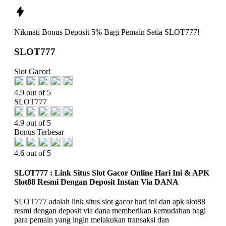
Nikmati
Bonus Deposit 5%
Bagi Pemain Setia
SLOT777!
SLOT777
Slot Gacor!
4.9 out of 5
SLOT777
4.9 out of 5
Bonus Terbesar
4.6 out of 5
SLOT777 : Link Situs Slot Gacor Online Hari Ini & APK
Slot88 Resmi Dengan Deposit Instan Via DANA
SLOT777 adalah link situs slot gacor hari ini dan apk slot88
resmi dengan deposit via dana memberikan kemudahan bagi
para pemain yang ingin melakukan transaksi dan