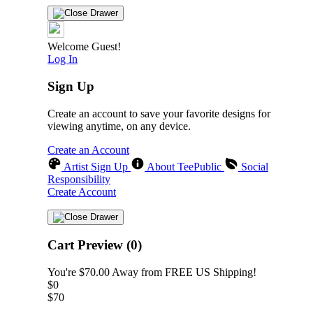
Welcome Guest!
Log In
Sign Up
Create an account to save your favorite designs for
viewing anytime, on any device.
Create an Account
Artist Sign Up
About TeePublic
Social
Responsibility
Create Account
Cart Preview (0)
You're
$70.00
Away from
FREE US Shipping!
$0
$70