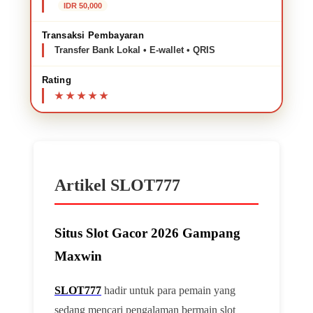
IDR 50,000
Transaksi Pembayaran
Transfer Bank Lokal • E-wallet • QRIS
Rating
Artikel SLOT777
Situs Slot Gacor 2026 Gampang
Maxwin
SLOT777
hadir untuk para pemain yang
sedang mencari pengalaman bermain slot