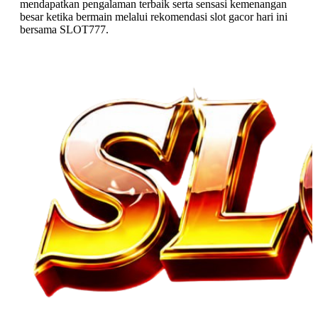
mendapatkan pengalaman terbaik serta sensasi kemenangan
besar ketika bermain melalui rekomendasi slot gacor hari ini
bersama SLOT777.