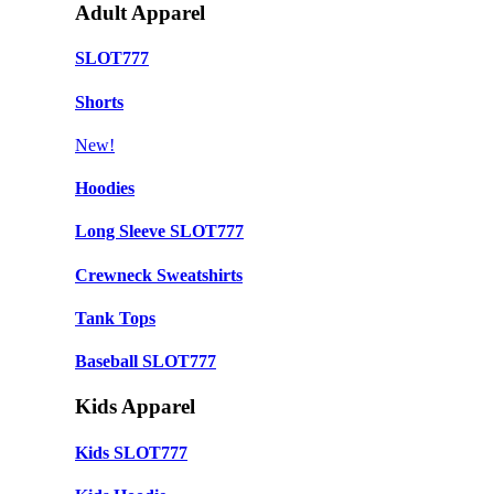
Adult Apparel
SLOT777
Shorts
New!
Hoodies
Long Sleeve SLOT777
Crewneck Sweatshirts
Tank Tops
Baseball SLOT777
Kids Apparel
Kids SLOT777