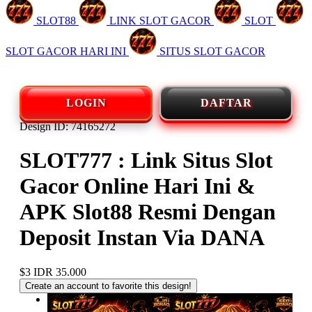
SLOT88
LINK SLOT GACOR
SLOT
SLOT GACOR HARI INI
SITUS SLOT GACOR
LOGIN
DAFTAR
Design ID: 74165272
SLOT777 : Link Situs Slot
Gacor Online Hari Ini &
APK Slot88 Resmi Dengan
Deposit Instan Via DANA
$3
IDR 35.000
Create an account to favorite this design!