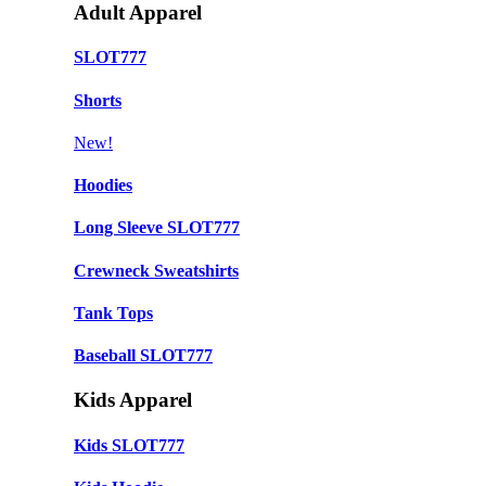
Adult Apparel
SLOT777
Shorts
New!
Hoodies
Long Sleeve SLOT777
Crewneck Sweatshirts
Tank Tops
Baseball SLOT777
Kids Apparel
Kids SLOT777