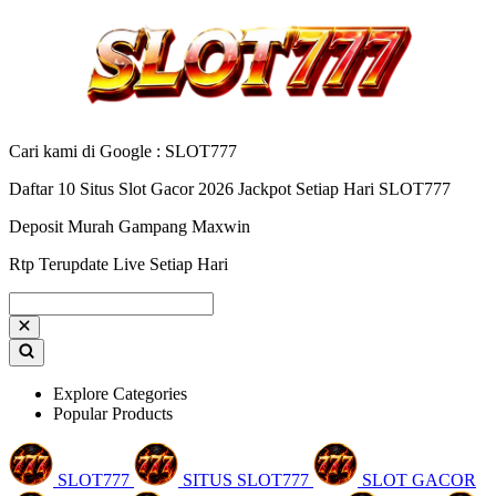
Cari kami di Google : SLOT777
Daftar 10 Situs Slot Gacor 2026 Jackpot Setiap Hari SLOT777
Deposit Murah Gampang Maxwin
Rtp Terupdate Live Setiap Hari
Explore Categories
Popular Products
SLOT777
SITUS SLOT777
SLOT GACOR