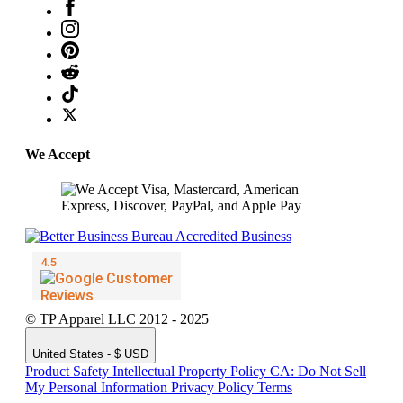
We Accept
© TP Apparel LLC 2012 - 2025
United States - $ USD
Product Safety
Intellectual Property Policy
CA: Do Not Sell
My Personal Information
Privacy Policy
Terms