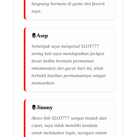
langsung bermain di game slot favorit
saya.
Asep
Semenjak saya mengenal SLOT777
sering kali saya mendapatkan jackpot
besar ketika bermain permainan
rekomendasi slot gacor hari ini, telah
terbukti kualitas permainannya sangat
memuaskan.
Jimmy
Akses link SLOT777 sangat mudah dan
cepat, saya tidak memiliki kendala
untuk melakukan login, navigasi sistem