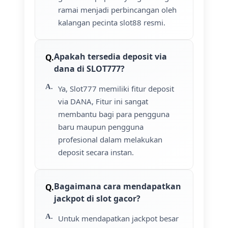
ramai menjadi perbincangan oleh
kalangan pecinta slot88 resmi.
Apakah tersedia deposit via
dana di SLOT777?
Ya, Slot777 memiliki fitur deposit
via DANA, Fitur ini sangat
membantu bagi para pengguna
baru maupun pengguna
profesional dalam melakukan
deposit secara instan.
Bagaimana cara mendapatkan
jackpot di slot gacor?
Untuk mendapatkan jackpot besar