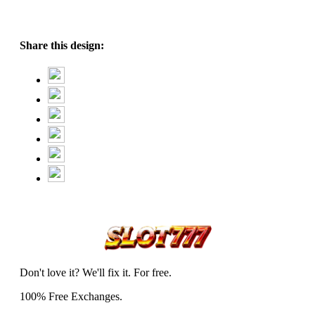
Share this design:
Don't love it? We'll fix it. For free.
100% Free Exchanges.