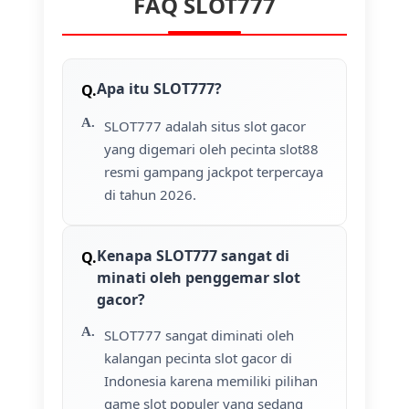
FAQ SLOT777
Apa itu SLOT777?
SLOT777 adalah situs slot gacor
yang digemari oleh pecinta slot88
resmi gampang jackpot terpercaya
di tahun 2026.
Kenapa SLOT777 sangat di
minati oleh penggemar slot
gacor?
SLOT777 sangat diminati oleh
kalangan pecinta slot gacor di
Indonesia karena memiliki pilihan
game slot populer yang sedang