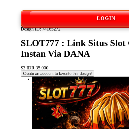
LOGIN
Design ID: 74165272
SLOT777 : Link Situs Slot
Instan Via DANA
$3
IDR 35.000
Create an account to favorite this design!