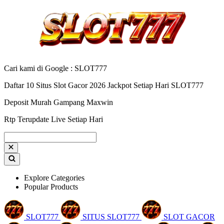
Cari kami di Google : SLOT777
Daftar 10 Situs Slot Gacor 2026 Jackpot Setiap Hari SLOT777
Deposit Murah Gampang Maxwin
Rtp Terupdate Live Setiap Hari
Explore Categories
Popular Products
SLOT777
SITUS SLOT777
SLOT GACOR