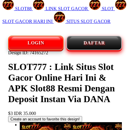
SLOT88
LINK SLOT GACOR
SLOT
SLOT GACOR HARI INI
SITUS SLOT GACOR
LOGIN
DAFTAR
Design ID: 74165272
SLOT777 : Link Situs Slot
Gacor Online Hari Ini &
APK Slot88 Resmi Dengan
Deposit Instan Via DANA
$3
IDR 35.000
Create an account to favorite this design!