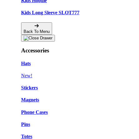
Kids Hoodie
Kids Long Sleeve SLOT777
Back To Menu
Accessories
Hats
New!
Stickers
Magnets
Phone Cases
Pins
Totes