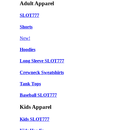
Adult Apparel
SLOT777
Shorts
New!
Hoodies
Long Sleeve SLOT777
Crewneck Sweatshirts
Tank Tops
Baseball SLOT777
Kids Apparel
Kids SLOT777