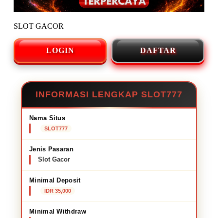
SLOT GACOR
LOGIN
DAFTAR
INFORMASI LENGKAP SLOT777
Nama Situs
SLOT777
Jenis Pasaran
Slot Gacor
Minimal Deposit
IDR 35,000
Minimal Withdraw