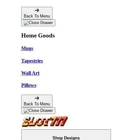
Back To Menu
Home Goods
Mugs
Tapestries
Wall Art
Pillows
Back To Menu
Shop Designs