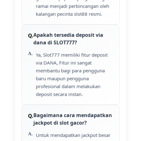
ramai menjadi perbincangan oleh
kalangan pecinta slot88 resmi.
Apakah tersedia deposit via
dana di SLOT777?
Ya, Slot777 memiliki fitur deposit
via DANA, Fitur ini sangat
membantu bagi para pengguna
baru maupun pengguna
profesional dalam melakukan
deposit secara instan.
Bagaimana cara mendapatkan
jackpot di slot gacor?
Untuk mendapatkan jackpot besar