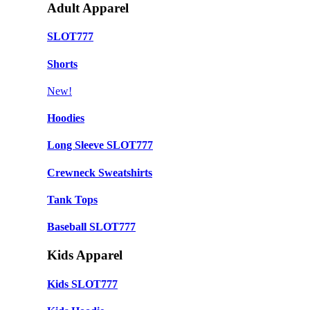
Adult Apparel
SLOT777
Shorts
New!
Hoodies
Long Sleeve SLOT777
Crewneck Sweatshirts
Tank Tops
Baseball SLOT777
Kids Apparel
Kids SLOT777