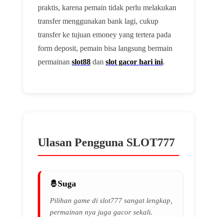
praktis, karena pemain tidak perlu melakukan
transfer menggunakan bank lagi, cukup
transfer ke tujuan emoney yang tertera pada
form deposit, pemain bisa langsung bermain
permainan
slot88
dan
slot gacor hari ini
.
Ulasan Pengguna SLOT777
Suga
Pilihan game di slot777 sangat lengkap,
permainan nya juga gacor sekali.