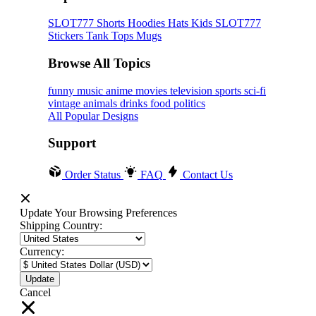
SLOT777
Shorts
Hoodies
Hats
Kids SLOT777
Stickers
Tank Tops
Mugs
Browse All Topics
funny
music
anime
movies
television
sports
sci-fi
vintage
animals
drinks
food
politics
All Popular Designs
Support
Order Status
FAQ
Contact Us
Update Your Browsing Preferences
Shipping Country:
Currency:
Cancel