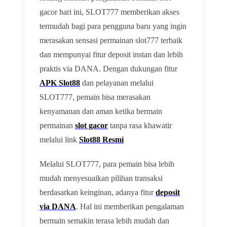
gacor hari ini, SLOT777 memberikan akses
termudah bagi para pengguna baru yang ingin
merasakan sensasi permainan slot777 terbaik
dan mempunyai fitur deposit instan dan lebih
praktis via DANA. Dengan dukungan fitur
APK Slot88
dan pelayanan melalui
SLOT777, pemain bisa merasakan
kenyamanan dan aman ketika bermain
permainan
slot gacor
tanpa rasa khawatir
melalui link
Slot88 Resmi
Melalui SLOT777, para pemain bisa lebih
mudah menyesuaikan pilihan transaksi
berdasarkan keinginan, adanya fitur
deposit
via DANA
. Hal ini memberikan pengalaman
bermain semakin terasa lebih mudah dan