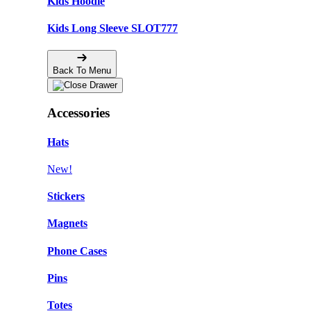
Kids Hoodie
Kids Long Sleeve SLOT777
Back To Menu
Accessories
Hats
New!
Stickers
Magnets
Phone Cases
Pins
Totes