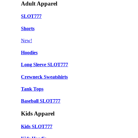
Adult Apparel
SLOT777
Shorts
New!
Hoodies
Long Sleeve SLOT777
Crewneck Sweatshirts
Tank Tops
Baseball SLOT777
Kids Apparel
Kids SLOT777