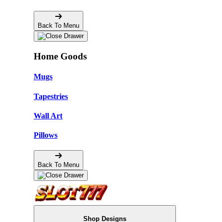
Back To Menu
Home Goods
Mugs
Tapestries
Wall Art
Pillows
Back To Menu
Shop Designs