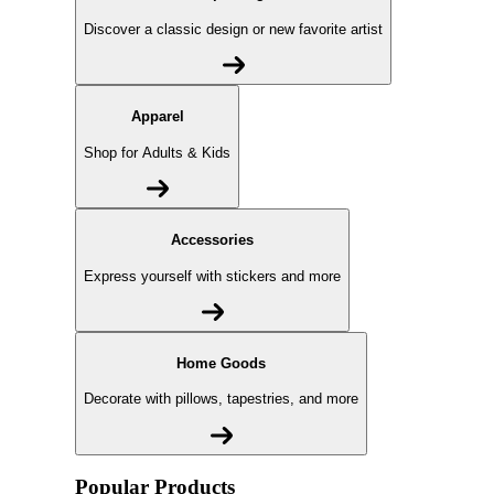
Discover a classic design or new favorite artist
Apparel
Shop for Adults & Kids
Accessories
Express yourself with stickers and more
Home Goods
Decorate with pillows, tapestries, and more
Popular Products