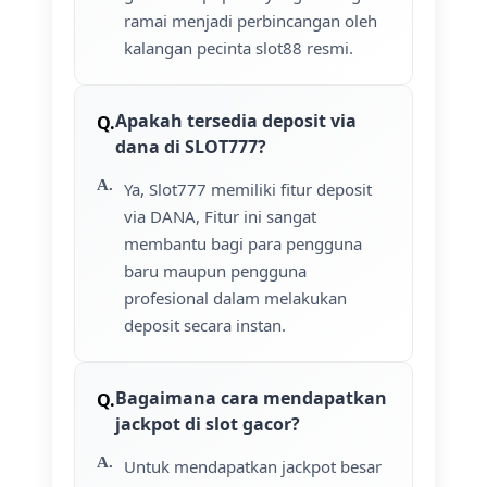
ramai menjadi perbincangan oleh
kalangan pecinta slot88 resmi.
Apakah tersedia deposit via
dana di SLOT777?
Ya, Slot777 memiliki fitur deposit
via DANA, Fitur ini sangat
membantu bagi para pengguna
baru maupun pengguna
profesional dalam melakukan
deposit secara instan.
Bagaimana cara mendapatkan
jackpot di slot gacor?
Untuk mendapatkan jackpot besar