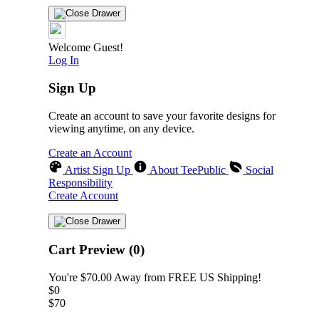
Welcome Guest!
Log In
Sign Up
Create an account to save your favorite designs for
viewing anytime, on any device.
Create an Account
Artist Sign Up
About TeePublic
Social
Responsibility
Create Account
Cart Preview (0)
You're
$70.00
Away from
FREE US Shipping!
$0
$70