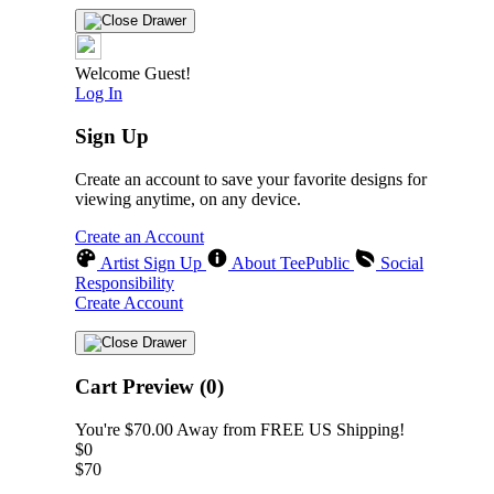
Welcome Guest!
Log In
Sign Up
Create an account to save your favorite designs for
viewing anytime, on any device.
Create an Account
Artist Sign Up
About TeePublic
Social
Responsibility
Create Account
Cart Preview (0)
You're
$70.00
Away from
FREE US Shipping!
$0
$70