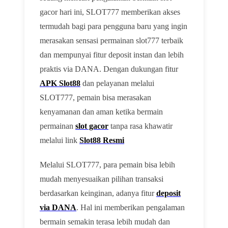
gacor hari ini, SLOT777 memberikan akses
termudah bagi para pengguna baru yang ingin
merasakan sensasi permainan slot777 terbaik
dan mempunyai fitur deposit instan dan lebih
praktis via DANA. Dengan dukungan fitur
APK Slot88
dan pelayanan melalui
SLOT777, pemain bisa merasakan
kenyamanan dan aman ketika bermain
permainan
slot gacor
tanpa rasa khawatir
melalui link
Slot88 Resmi
Melalui SLOT777, para pemain bisa lebih
mudah menyesuaikan pilihan transaksi
berdasarkan keinginan, adanya fitur
deposit
via DANA
. Hal ini memberikan pengalaman
bermain semakin terasa lebih mudah dan