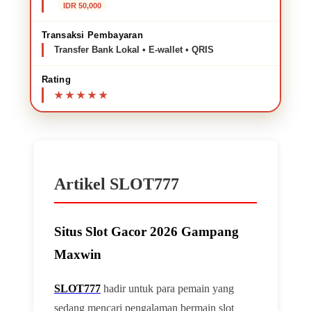
IDR 50,000
Transaksi Pembayaran
Transfer Bank Lokal • E-wallet • QRIS
Rating
Artikel SLOT777
Situs Slot Gacor 2026 Gampang
Maxwin
SLOT777
hadir untuk para pemain yang
sedang mencari pengalaman bermain slot