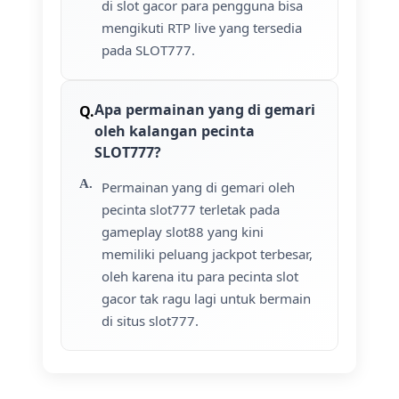
di slot gacor para pengguna bisa
mengikuti RTP live yang tersedia
pada SLOT777.
Apa permainan yang di gemari
oleh kalangan pecinta
SLOT777?
Permainan yang di gemari oleh
pecinta slot777 terletak pada
gameplay slot88 yang kini
memiliki peluang jackpot terbesar,
oleh karena itu para pecinta slot
gacor tak ragu lagi untuk bermain
di situs slot777.