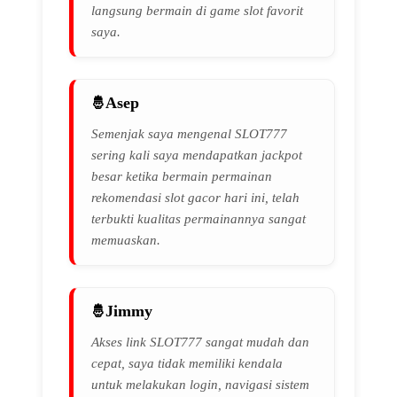
langsung bermain di game slot favorit
saya.
Asep
Semenjak saya mengenal SLOT777
sering kali saya mendapatkan jackpot
besar ketika bermain permainan
rekomendasi slot gacor hari ini, telah
terbukti kualitas permainannya sangat
memuaskan.
Jimmy
Akses link SLOT777 sangat mudah dan
cepat, saya tidak memiliki kendala
untuk melakukan login, navigasi sistem