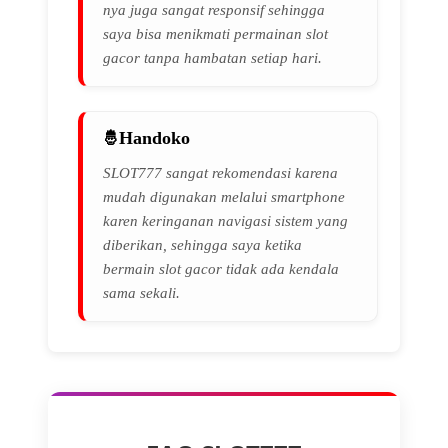
nya juga sangat responsif sehingga
saya bisa menikmati permainan slot
gacor tanpa hambatan setiap hari.
Handoko
SLOT777 sangat rekomendasi karena
mudah digunakan melalui smartphone
karen keringanan navigasi sistem yang
diberikan, sehingga saya ketika
bermain slot gacor tidak ada kendala
sama sekali.