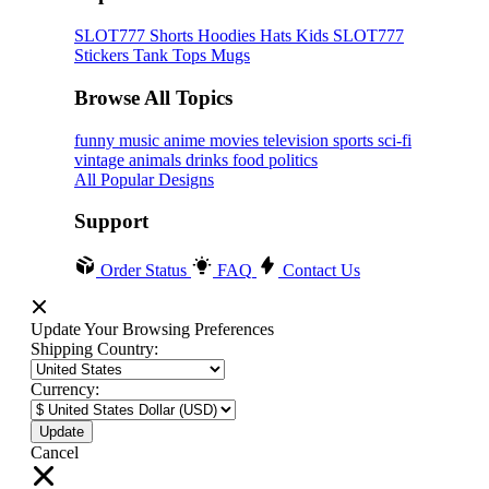
SLOT777
Shorts
Hoodies
Hats
Kids SLOT777
Stickers
Tank Tops
Mugs
Browse All Topics
funny
music
anime
movies
television
sports
sci-fi
vintage
animals
drinks
food
politics
All Popular Designs
Support
Order Status
FAQ
Contact Us
Update Your Browsing Preferences
Shipping Country:
Currency:
Cancel