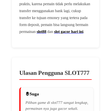
praktis, karena pemain tidak perlu melakukan
transfer menggunakan bank lagi, cukup
transfer ke tujuan emoney yang tertera pada
form deposit, pemain bisa langsung bermain
permainan
slot88
dan
slot gacor hari ini
.
Ulasan Pengguna SLOT777
Suga
Pilihan game di slot777 sangat lengkap,
permainan nya juga gacor sekali.