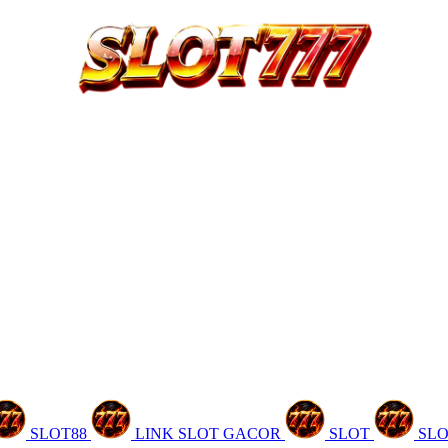
SLOT88
LINK SLOT GACOR
SLOT
SLO