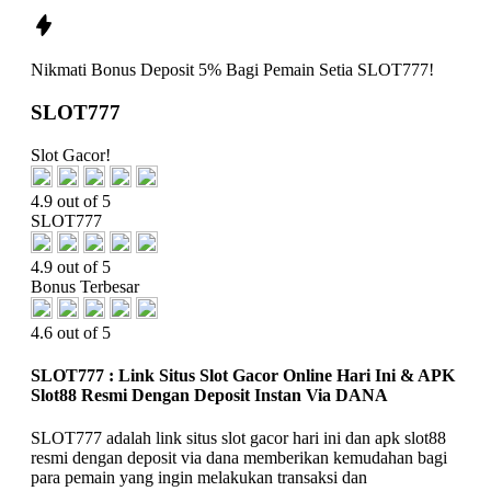
Nikmati
Bonus Deposit 5%
Bagi Pemain Setia
SLOT777!
SLOT777
Slot Gacor!
4.9 out of 5
SLOT777
4.9 out of 5
Bonus Terbesar
4.6 out of 5
SLOT777 : Link Situs Slot Gacor Online Hari Ini & APK
Slot88 Resmi Dengan Deposit Instan Via DANA
SLOT777 adalah link situs slot gacor hari ini dan apk slot88
resmi dengan deposit via dana memberikan kemudahan bagi
para pemain yang ingin melakukan transaksi dan