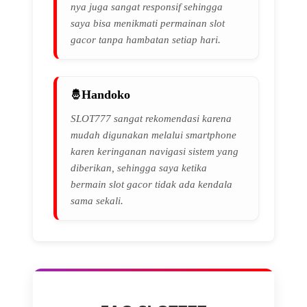
nya juga sangat responsif sehingga
saya bisa menikmati permainan slot
gacor tanpa hambatan setiap hari.
Handoko
SLOT777 sangat rekomendasi karena
mudah digunakan melalui smartphone
karen keringanan navigasi sistem yang
diberikan, sehingga saya ketika
bermain slot gacor tidak ada kendala
sama sekali.