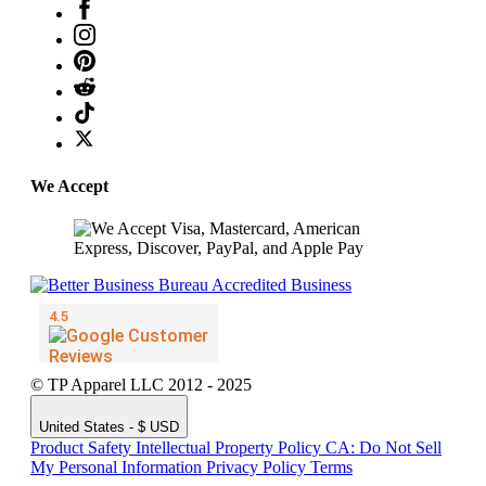
We Accept
© TP Apparel LLC 2012 - 2025
United States - $ USD
Product Safety
Intellectual Property Policy
CA: Do Not Sell
My Personal Information
Privacy Policy
Terms