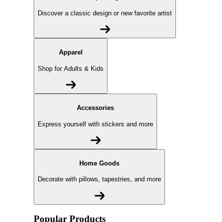
Discover a classic design or new favorite artist
Apparel
Shop for Adults & Kids
Accessories
Express yourself with stickers and more
Home Goods
Decorate with pillows, tapestries, and more
Popular Products