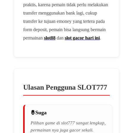
praktis, karena pemain tidak perlu melakukan
transfer menggunakan bank lagi, cukup
transfer ke tujuan emoney yang tertera pada
form deposit, pemain bisa langsung bermain
permainan
slot88
dan
slot gacor hari ini
.
Ulasan Pengguna SLOT777
Suga
Pilihan game di slot777 sangat lengkap,
permainan nya juga gacor sekali.