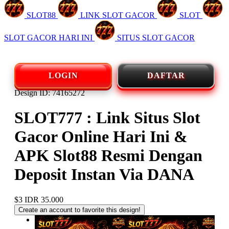
SLOT88
LINK SLOT GACOR
SLOT
SLOT GACOR HARI INI
SITUS SLOT GACOR
LOGIN
DAFTAR
Design ID: 74165272
SLOT777 : Link Situs Slot
Gacor Online Hari Ini &
APK Slot88 Resmi Dengan
Deposit Instan Via DANA
$3
IDR 35.000
Create an account to favorite this design!