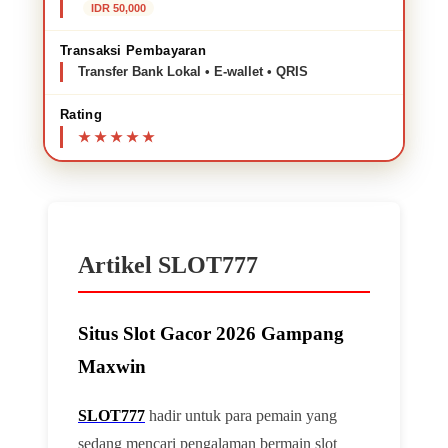
IDR 50,000
Transaksi Pembayaran
Transfer Bank Lokal • E-wallet • QRIS
Rating
Artikel SLOT777
Situs Slot Gacor 2026 Gampang
Maxwin
SLOT777
hadir untuk para pemain yang
sedang mencari pengalaman bermain slot