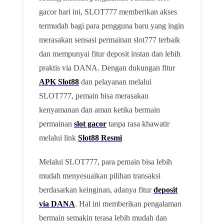
gacor hari ini, SLOT777 memberikan akses
termudah bagi para pengguna baru yang ingin
merasakan sensasi permainan slot777 terbaik
dan mempunyai fitur deposit instan dan lebih
praktis via DANA. Dengan dukungan fitur
APK Slot88
dan pelayanan melalui
SLOT777, pemain bisa merasakan
kenyamanan dan aman ketika bermain
permainan
slot gacor
tanpa rasa khawatir
melalui link
Slot88 Resmi
Melalui SLOT777, para pemain bisa lebih
mudah menyesuaikan pilihan transaksi
berdasarkan keinginan, adanya fitur
deposit
via DANA
. Hal ini memberikan pengalaman
bermain semakin terasa lebih mudah dan