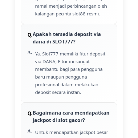
ramai menjadi perbincangan oleh
kalangan pecinta slot88 resmi.
Apakah tersedia deposit via
dana di SLOT777?
Ya, Slot777 memiliki fitur deposit
via DANA, Fitur ini sangat
membantu bagi para pengguna
baru maupun pengguna
profesional dalam melakukan
deposit secara instan.
Bagaimana cara mendapatkan
jackpot di slot gacor?
Untuk mendapatkan jackpot besar