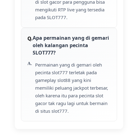
di slot gacor para pengguna bisa
mengikuti RTP live yang tersedia
pada SLOT777.
Apa permainan yang di gemari
oleh kalangan pecinta
SLOT777?
Permainan yang di gemari oleh
pecinta slot777 terletak pada
gameplay slot88 yang kini
memiliki peluang jackpot terbesar,
oleh karena itu para pecinta slot
gacor tak ragu lagi untuk bermain
di situs slot777.