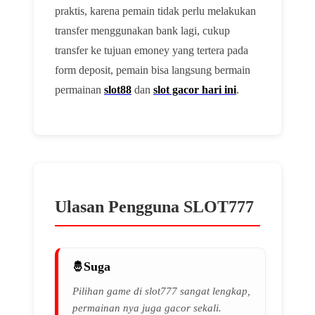
praktis, karena pemain tidak perlu melakukan
transfer menggunakan bank lagi, cukup
transfer ke tujuan emoney yang tertera pada
form deposit, pemain bisa langsung bermain
permainan
slot88
dan
slot gacor hari ini
.
Ulasan Pengguna SLOT777
Suga
Pilihan game di slot777 sangat lengkap,
permainan nya juga gacor sekali.