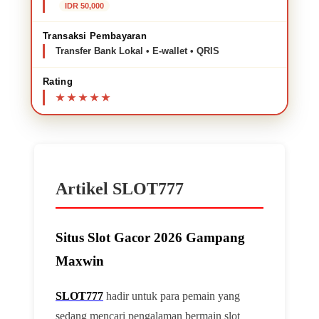
IDR 50,000
Transaksi Pembayaran
Transfer Bank Lokal • E-wallet • QRIS
Rating
Artikel SLOT777
Situs Slot Gacor 2026 Gampang
Maxwin
SLOT777
hadir untuk para pemain yang
sedang mencari pengalaman bermain slot