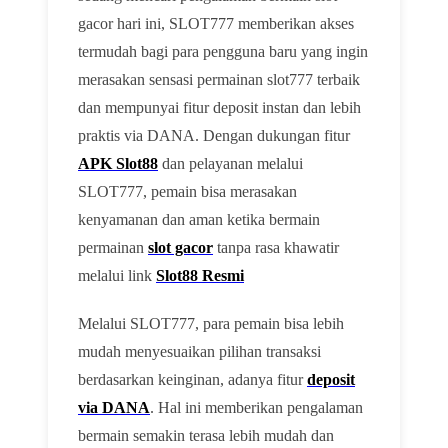
gacor hari ini, SLOT777 memberikan akses
termudah bagi para pengguna baru yang ingin
merasakan sensasi permainan slot777 terbaik
dan mempunyai fitur deposit instan dan lebih
praktis via DANA. Dengan dukungan fitur
APK Slot88
dan pelayanan melalui
SLOT777, pemain bisa merasakan
kenyamanan dan aman ketika bermain
permainan
slot gacor
tanpa rasa khawatir
melalui link
Slot88 Resmi
Melalui SLOT777, para pemain bisa lebih
mudah menyesuaikan pilihan transaksi
berdasarkan keinginan, adanya fitur
deposit
via DANA
. Hal ini memberikan pengalaman
bermain semakin terasa lebih mudah dan