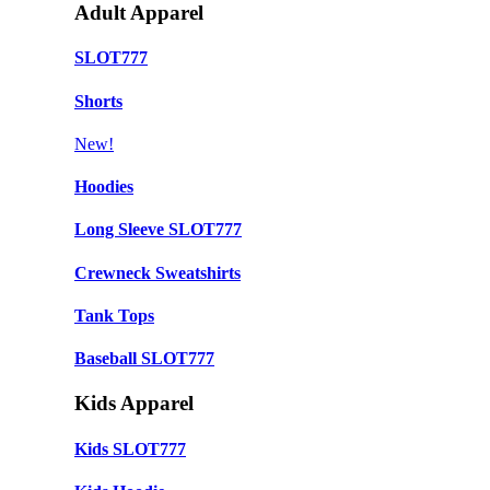
Adult Apparel
SLOT777
Shorts
New!
Hoodies
Long Sleeve SLOT777
Crewneck Sweatshirts
Tank Tops
Baseball SLOT777
Kids Apparel
Kids SLOT777