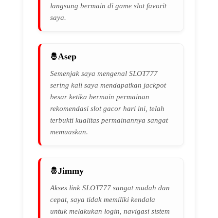
langsung bermain di game slot favorit
saya.
Asep
Semenjak saya mengenal SLOT777
sering kali saya mendapatkan jackpot
besar ketika bermain permainan
rekomendasi slot gacor hari ini, telah
terbukti kualitas permainannya sangat
memuaskan.
Jimmy
Akses link SLOT777 sangat mudah dan
cepat, saya tidak memiliki kendala
untuk melakukan login, navigasi sistem