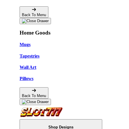
Back To Menu
Home Goods
Mugs
Tapestries
Wall Art
Pillows
Back To Menu
Shop Designs