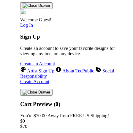
Welcome Guest!
Log In
Sign Up
Create an account to save your favorite designs for
viewing anytime, on any device.
Create an Account
Artist Sign Up
About TeePublic
Social
Responsibility
Create Account
Cart Preview (0)
You're
$70.00
Away from
FREE US Shipping!
$0
$70