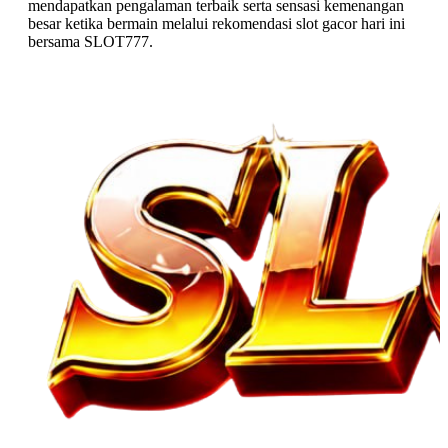
mendapatkan pengalaman terbaik serta sensasi kemenangan
besar ketika bermain melalui rekomendasi slot gacor hari ini
bersama SLOT777.