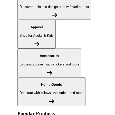
Discover a classic design or new favorite artist
Apparel
Shop for Adults & Kids
Accessories
Express yourself with stickers and more
Home Goods
Decorate with pillows, tapestries, and more
Popular Products