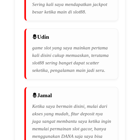
Sering kali saya mendapatkan jackpot
besar ketika main di slot88.
Udin
game slot yang saya mainkan pertama
kali disini cukup memuaskan, terutama
slot88 sering banget dapat scatter
seketika, pengalaman main jadi seru.
Jamal
Ketika saya bermain disini, mulai dari
akses yang mudah, fitur deposit nya
juga sangat membantu saya ketika ingin
memulai permainan slot gacor, hanya
menggunakan DANA saja saya bisa