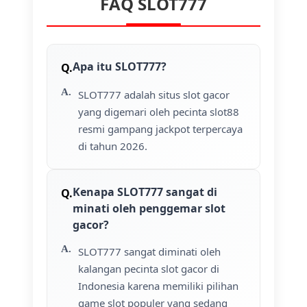
FAQ SLOT777
Apa itu SLOT777?
SLOT777 adalah situs slot gacor
yang digemari oleh pecinta slot88
resmi gampang jackpot terpercaya
di tahun 2026.
Kenapa SLOT777 sangat di
minati oleh penggemar slot
gacor?
SLOT777 sangat diminati oleh
kalangan pecinta slot gacor di
Indonesia karena memiliki pilihan
game slot populer yang sedang