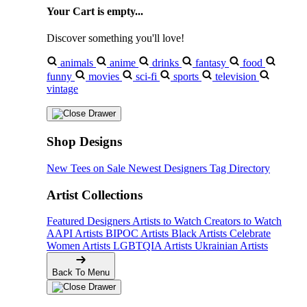
Your Cart is empty...
Discover something you'll love!
animals
anime
drinks
fantasy
food
funny
movies
sci-fi
sports
television
vintage
Shop Designs
New Tees on Sale
Newest Designers
Tag Directory
Artist Collections
Featured Designers
Artists to Watch
Creators to Watch
AAPI Artists
BIPOC Artists
Black Artists
Celebrate
Women Artists
LGBTQIA Artists
Ukrainian Artists
Back To Menu