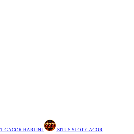
T GACOR HARI INI
SITUS SLOT GACOR