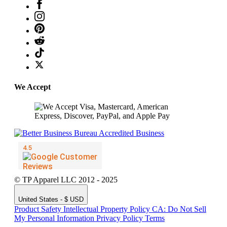
We Accept
© TP Apparel LLC 2012 - 2025
United States - $ USD
Product Safety
Intellectual Property Policy
CA: Do Not Sell
My Personal Information
Privacy Policy
Terms