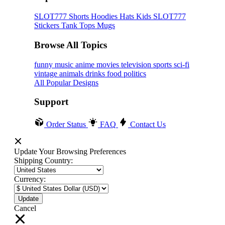
SLOT777
Shorts
Hoodies
Hats
Kids SLOT777
Stickers
Tank Tops
Mugs
Browse All Topics
funny
music
anime
movies
television
sports
sci-fi
vintage
animals
drinks
food
politics
All Popular Designs
Support
Order Status
FAQ
Contact Us
Update Your Browsing Preferences
Shipping Country:
Currency:
Cancel