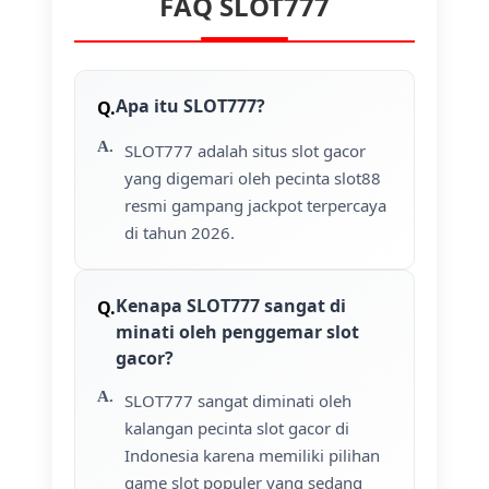
FAQ SLOT777
Apa itu SLOT777?
SLOT777 adalah situs slot gacor
yang digemari oleh pecinta slot88
resmi gampang jackpot terpercaya
di tahun 2026.
Kenapa SLOT777 sangat di
minati oleh penggemar slot
gacor?
SLOT777 sangat diminati oleh
kalangan pecinta slot gacor di
Indonesia karena memiliki pilihan
game slot populer yang sedang