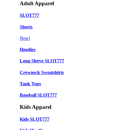
Adult Apparel
SLOT777
Shorts
New!
Hoodies
Long Sleeve SLOT777
Crewneck Sweatshirts
Tank Tops
Baseball SLOT777
Kids Apparel
Kids SLOT777