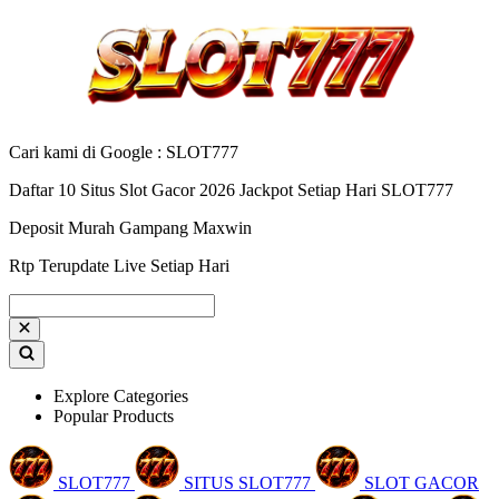
Cari kami di Google : SLOT777
Daftar 10 Situs Slot Gacor 2026 Jackpot Setiap Hari SLOT777
Deposit Murah Gampang Maxwin
Rtp Terupdate Live Setiap Hari
Explore Categories
Popular Products
SLOT777
SITUS SLOT777
SLOT GACOR