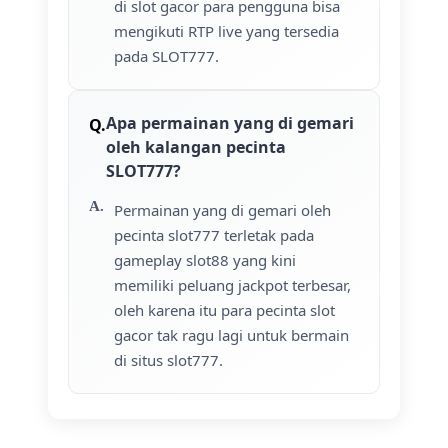
di slot gacor para pengguna bisa
mengikuti RTP live yang tersedia
pada SLOT777.
Apa permainan yang di gemari
oleh kalangan pecinta
SLOT777?
Permainan yang di gemari oleh
pecinta slot777 terletak pada
gameplay slot88 yang kini
memiliki peluang jackpot terbesar,
oleh karena itu para pecinta slot
gacor tak ragu lagi untuk bermain
di situs slot777.