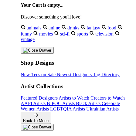
Your Cart is empty...
Discover something you'll love!
animals
anime
drinks
fantasy
food
funny
movies
sci-fi
sports
television
vintage
Shop Designs
New Tees on Sale
Newest Designers
Tag Directory
Artist Collections
Featured Designers
Artists to Watch
Creators to Watch
AAPI Artists
BIPOC Artists
Black Artists
Celebrate
Women Artists
LGBTQIA Artists
Ukrainian Artists
Back To Menu