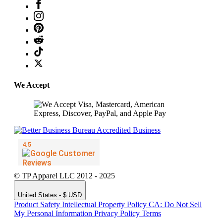
We Accept
© TP Apparel LLC 2012 - 2025
United States - $ USD
Product Safety
Intellectual Property Policy
CA: Do Not Sell
My Personal Information
Privacy Policy
Terms