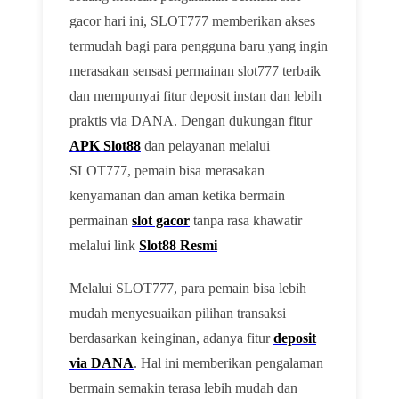
gacor hari ini, SLOT777 memberikan akses
termudah bagi para pengguna baru yang ingin
merasakan sensasi permainan slot777 terbaik
dan mempunyai fitur deposit instan dan lebih
praktis via DANA. Dengan dukungan fitur
APK Slot88
dan pelayanan melalui
SLOT777, pemain bisa merasakan
kenyamanan dan aman ketika bermain
permainan
slot gacor
tanpa rasa khawatir
melalui link
Slot88 Resmi
Melalui SLOT777, para pemain bisa lebih
mudah menyesuaikan pilihan transaksi
berdasarkan keinginan, adanya fitur
deposit
via DANA
. Hal ini memberikan pengalaman
bermain semakin terasa lebih mudah dan