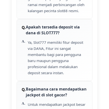
ramai menjadi perbincangan oleh
kalangan pecinta slot88 resmi.
Apakah tersedia deposit via
dana di SLOT777?
Ya, Slot777 memiliki fitur deposit
via DANA, Fitur ini sangat
membantu bagi para pengguna
baru maupun pengguna
profesional dalam melakukan
deposit secara instan.
Bagaimana cara mendapatkan
jackpot di slot gacor?
Untuk mendapatkan jackpot besar