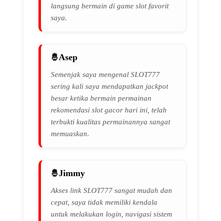
langsung bermain di game slot favorit
saya.
Asep
Semenjak saya mengenal SLOT777
sering kali saya mendapatkan jackpot
besar ketika bermain permainan
rekomendasi slot gacor hari ini, telah
terbukti kualitas permainannya sangat
memuaskan.
Jimmy
Akses link SLOT777 sangat mudah dan
cepat, saya tidak memiliki kendala
untuk melakukan login, navigasi sistem