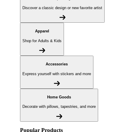
Discover a classic design or new favorite artist
Apparel
Shop for Adults & Kids
Accessories
Express yourself with stickers and more
Home Goods
Decorate with pillows, tapestries, and more
Popular Products