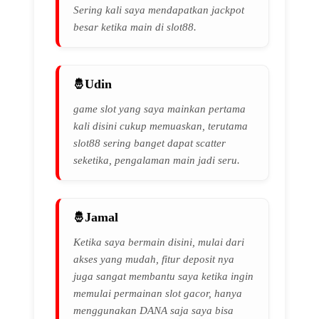
Sering kali saya mendapatkan jackpot
besar ketika main di slot88.
Udin
game slot yang saya mainkan pertama
kali disini cukup memuaskan, terutama
slot88 sering banget dapat scatter
seketika, pengalaman main jadi seru.
Jamal
Ketika saya bermain disini, mulai dari
akses yang mudah, fitur deposit nya
juga sangat membantu saya ketika ingin
memulai permainan slot gacor, hanya
menggunakan DANA saja saya bisa