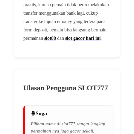
praktis, karena pemain tidak perlu melakukan
transfer menggunakan bank lagi, cukup
transfer ke tujuan emoney yang tertera pada
form deposit, pemain bisa langsung bermain
permainan
slot88
dan
slot gacor hari ini
.
Ulasan Pengguna SLOT777
Suga
Pilihan game di slot777 sangat lengkap,
permainan nya juga gacor sekali.