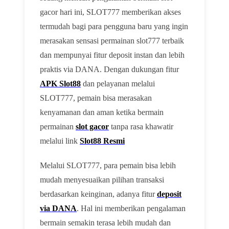
gacor hari ini, SLOT777 memberikan akses
termudah bagi para pengguna baru yang ingin
merasakan sensasi permainan slot777 terbaik
dan mempunyai fitur deposit instan dan lebih
praktis via DANA. Dengan dukungan fitur
APK Slot88
dan pelayanan melalui
SLOT777, pemain bisa merasakan
kenyamanan dan aman ketika bermain
permainan
slot gacor
tanpa rasa khawatir
melalui link
Slot88 Resmi
Melalui SLOT777, para pemain bisa lebih
mudah menyesuaikan pilihan transaksi
berdasarkan keinginan, adanya fitur
deposit
via DANA
. Hal ini memberikan pengalaman
bermain semakin terasa lebih mudah dan