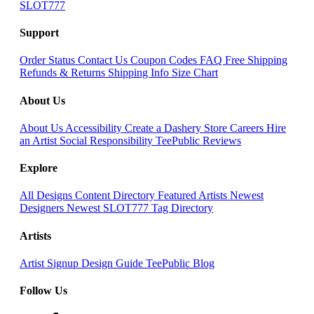
SLOT777
Support
Order Status
Contact Us
Coupon Codes
FAQ
Free Shipping
Refunds & Returns
Shipping Info
Size Chart
About Us
About Us
Accessibility
Create a Dashery Store
Careers
Hire
an Artist
Social Responsibility
TeePublic Reviews
Explore
All Designs
Content Directory
Featured Artists
Newest
Designers
Newest SLOT777
Tag Directory
Artists
Artist Signup
Design Guide
TeePublic Blog
Follow Us