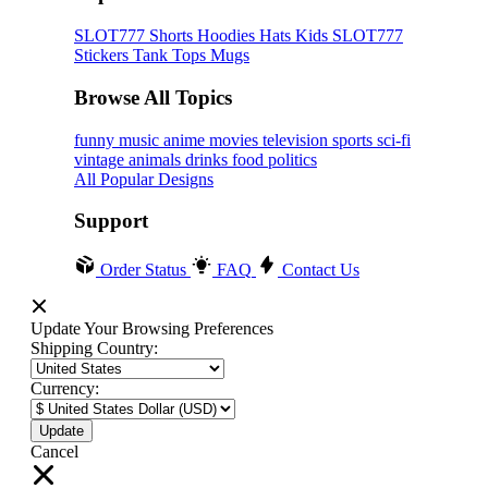
SLOT777
Shorts
Hoodies
Hats
Kids SLOT777
Stickers
Tank Tops
Mugs
Browse All Topics
funny
music
anime
movies
television
sports
sci-fi
vintage
animals
drinks
food
politics
All Popular Designs
Support
Order Status
FAQ
Contact Us
Update Your Browsing Preferences
Shipping Country:
Currency:
Cancel