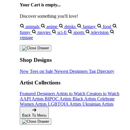
Your Cart is empty...
Discover something you'll love!
animals
anime
drinks
fantasy
food
funny
movies
sci-fi
sports
television
vintage
Shop Designs
New Tees on Sale
Newest Designers
Tag Directory
Artist Collections
Featured Designers
Artists to Watch
Creators to Watch
AAPI Artists
BIPOC Artists
Black Artists
Celebrate
Women Artists
LGBTQIA Artists
Ukrainian Artists
Back To Menu