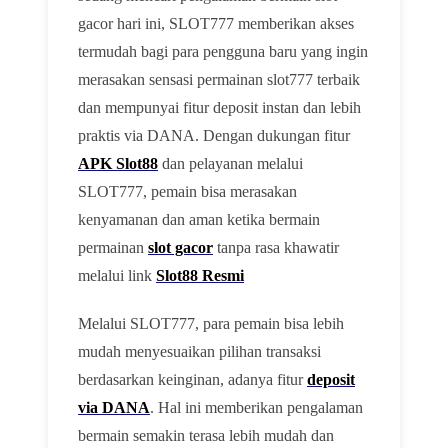
gacor hari ini, SLOT777 memberikan akses
termudah bagi para pengguna baru yang ingin
merasakan sensasi permainan slot777 terbaik
dan mempunyai fitur deposit instan dan lebih
praktis via DANA. Dengan dukungan fitur
APK Slot88
dan pelayanan melalui
SLOT777, pemain bisa merasakan
kenyamanan dan aman ketika bermain
permainan
slot gacor
tanpa rasa khawatir
melalui link
Slot88 Resmi
Melalui SLOT777, para pemain bisa lebih
mudah menyesuaikan pilihan transaksi
berdasarkan keinginan, adanya fitur
deposit
via DANA
. Hal ini memberikan pengalaman
bermain semakin terasa lebih mudah dan