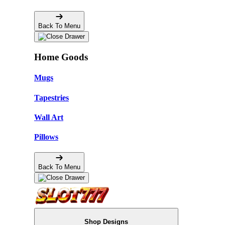
Back To Menu
Home Goods
Mugs
Tapestries
Wall Art
Pillows
Back To Menu
Shop Designs