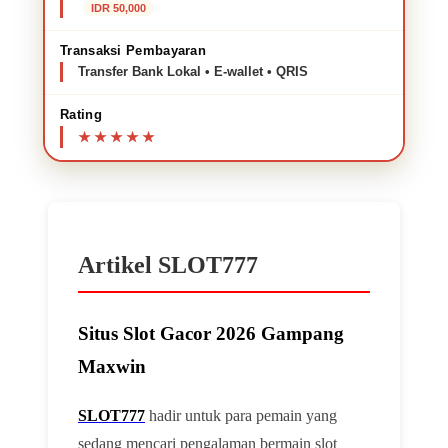
IDR 50,000
Transaksi Pembayaran
Transfer Bank Lokal • E-wallet • QRIS
Rating
Artikel SLOT777
Situs Slot Gacor 2026 Gampang
Maxwin
SLOT777
hadir untuk para pemain yang
sedang mencari pengalaman bermain slot