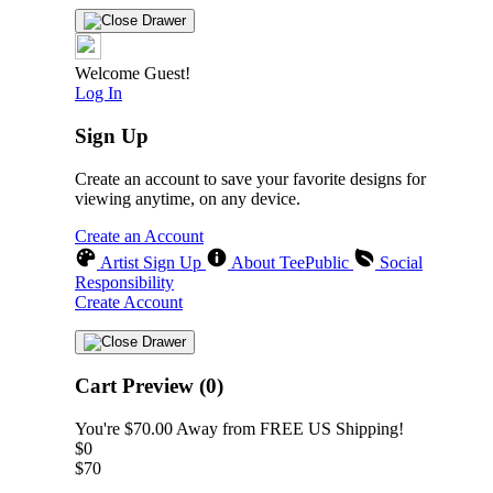
Welcome Guest!
Log In
Sign Up
Create an account to save your favorite designs for
viewing anytime, on any device.
Create an Account
Artist Sign Up
About TeePublic
Social
Responsibility
Create Account
Cart Preview (0)
You're
$70.00
Away from
FREE US Shipping!
$0
$70