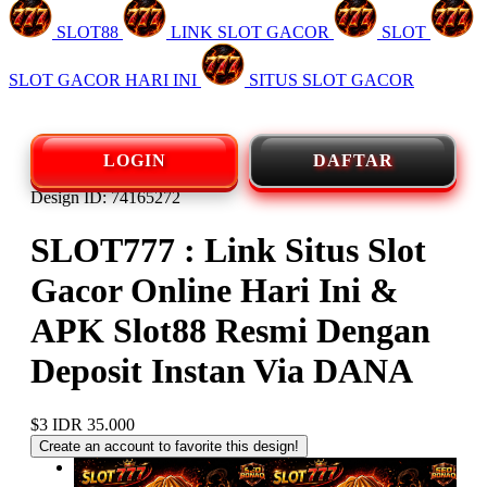
SLOT88
LINK SLOT GACOR
SLOT
SLOT GACOR HARI INI
SITUS SLOT GACOR
LOGIN
DAFTAR
Design ID: 74165272
SLOT777 : Link Situs Slot
Gacor Online Hari Ini &
APK Slot88 Resmi Dengan
Deposit Instan Via DANA
$3
IDR 35.000
Create an account to favorite this design!