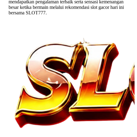
mendapatkan pengalaman terbaik serta sensasi kemenangan
besar ketika bermain melalui rekomendasi slot gacor hari ini
bersama SLOT777.