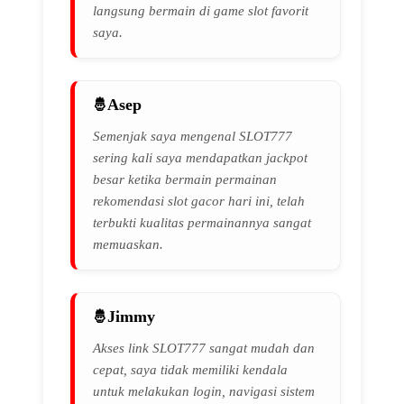
langsung bermain di game slot favorit
saya.
Asep
Semenjak saya mengenal SLOT777
sering kali saya mendapatkan jackpot
besar ketika bermain permainan
rekomendasi slot gacor hari ini, telah
terbukti kualitas permainannya sangat
memuaskan.
Jimmy
Akses link SLOT777 sangat mudah dan
cepat, saya tidak memiliki kendala
untuk melakukan login, navigasi sistem