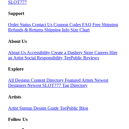
SLOT777
Support
Order Status
Contact Us
Coupon Codes
FAQ
Free Shipping
Refunds & Returns
Shipping Info
Size Chart
About Us
About Us
Accessibility
Create a Dashery Store
Careers
Hire
an Artist
Social Responsibility
TeePublic Reviews
Explore
All Designs
Content Directory
Featured Artists
Newest
Designers
Newest SLOT777
Tag Directory
Artists
Artist Signup
Design Guide
TeePublic Blog
Follow Us