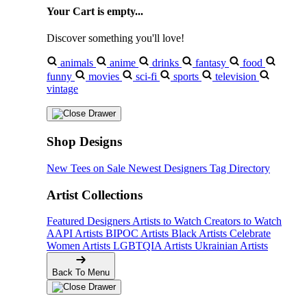
Your Cart is empty...
Discover something you'll love!
animals
anime
drinks
fantasy
food
funny
movies
sci-fi
sports
television
vintage
Shop Designs
New Tees on Sale
Newest Designers
Tag Directory
Artist Collections
Featured Designers
Artists to Watch
Creators to Watch
AAPI Artists
BIPOC Artists
Black Artists
Celebrate
Women Artists
LGBTQIA Artists
Ukrainian Artists
Back To Menu