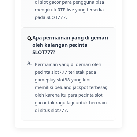
di slot gacor para pengguna bisa
mengikuti RTP live yang tersedia
pada SLOT777.
Apa permainan yang di gemari
oleh kalangan pecinta
SLOT777?
Permainan yang di gemari oleh
pecinta slot777 terletak pada
gameplay slot88 yang kini
memiliki peluang jackpot terbesar,
oleh karena itu para pecinta slot
gacor tak ragu lagi untuk bermain
di situs slot777.