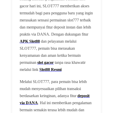
gacor hari ini, SLOT777 memberikan akses
termudah bagi para pengguna baru yang ingin
merasakan sensasi permainan slot777 terbaik
dan mempunyai fitur deposit instan dan lebih
praktis via DANA. Dengan dukungan fitur
APK Slot88
dan pelayanan melalui
SLOT777, pemain bisa merasakan
kenyamanan dan aman ketika bermain
permainan
slot gacor
tanpa rasa khawatir
melalui link
Slot88 Resmi
Melalui SLOT777, para pemain bisa lebih
mudah menyesuaikan pilihan transaksi
berdasarkan keinginan, adanya fitur
deposit
via DANA
. Hal ini memberikan pengalaman
bermain semakin terasa lebih mudah dan