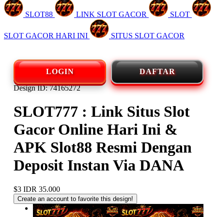
SLOT88
LINK SLOT GACOR
SLOT
SLOT GACOR HARI INI
SITUS SLOT GACOR
LOGIN
DAFTAR
Design ID: 74165272
SLOT777 : Link Situs Slot
Gacor Online Hari Ini &
APK Slot88 Resmi Dengan
Deposit Instan Via DANA
$3
IDR 35.000
Create an account to favorite this design!