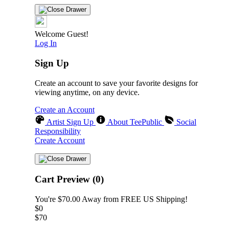
Welcome Guest!
Log In
Sign Up
Create an account to save your favorite designs for
viewing anytime, on any device.
Create an Account
Artist Sign Up
About TeePublic
Social
Responsibility
Create Account
Cart Preview (0)
You're
$70.00
Away from
FREE US Shipping!
$0
$70