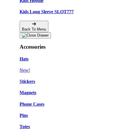
Kids Hoodie
Kids Long Sleeve SLOT777
Back To Menu
Accessories
Hats
New!
Stickers
Magnets
Phone Cases
Pins
Totes