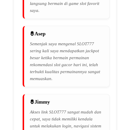
langsung bermain di game slot favorit
saya.
Asep
Semenjak saya mengenal SLOT777
sering kali saya mendapatkan jackpot
besar ketika bermain permainan
rekomendasi slot gacor hari ini, telah
terbukti kualitas permainannya sangat
memuaskan.
Jimmy
Akses link SLOT777 sangat mudah dan
cepat, saya tidak memiliki kendala
untuk melakukan login, navigasi sistem