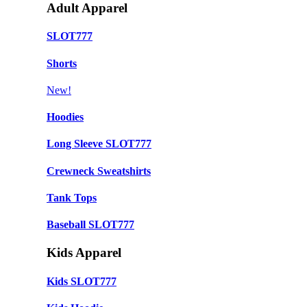
Adult Apparel
SLOT777
Shorts
New!
Hoodies
Long Sleeve SLOT777
Crewneck Sweatshirts
Tank Tops
Baseball SLOT777
Kids Apparel
Kids SLOT777