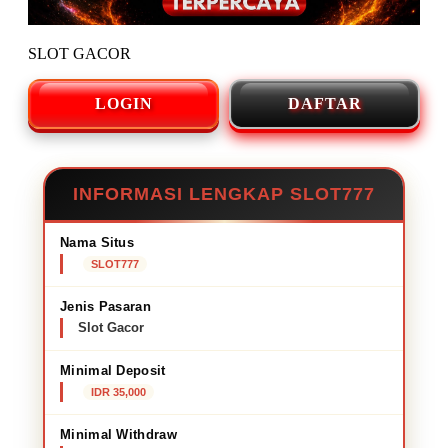
SLOT GACOR
LOGIN
DAFTAR
INFORMASI LENGKAP SLOT777
Nama Situs
SLOT777
Jenis Pasaran
Slot Gacor
Minimal Deposit
IDR 35,000
Minimal Withdraw