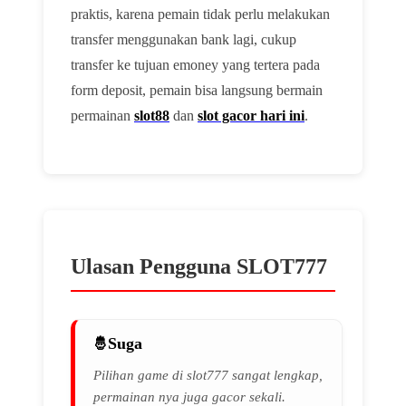
praktis, karena pemain tidak perlu melakukan
transfer menggunakan bank lagi, cukup
transfer ke tujuan emoney yang tertera pada
form deposit, pemain bisa langsung bermain
permainan
slot88
dan
slot gacor hari ini
.
Ulasan Pengguna SLOT777
Suga
Pilihan game di slot777 sangat lengkap,
permainan nya juga gacor sekali.