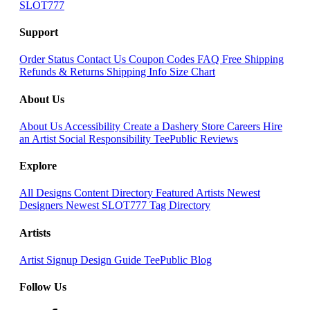
SLOT777
Support
Order Status
Contact Us
Coupon Codes
FAQ
Free Shipping
Refunds & Returns
Shipping Info
Size Chart
About Us
About Us
Accessibility
Create a Dashery Store
Careers
Hire
an Artist
Social Responsibility
TeePublic Reviews
Explore
All Designs
Content Directory
Featured Artists
Newest
Designers
Newest SLOT777
Tag Directory
Artists
Artist Signup
Design Guide
TeePublic Blog
Follow Us