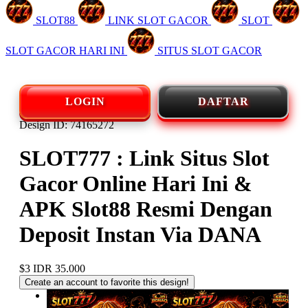
SLOT88
LINK SLOT GACOR
SLOT
SLOT GACOR HARI INI
SITUS SLOT GACOR
LOGIN
DAFTAR
Design ID: 74165272
SLOT777 : Link Situs Slot
Gacor Online Hari Ini &
APK Slot88 Resmi Dengan
Deposit Instan Via DANA
$3
IDR 35.000
Create an account to favorite this design!