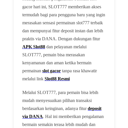
gacor hari ini, SLOT777 memberikan akses
termudah bagi para pengguna baru yang ingin
merasakan sensasi permainan slot777 terbaik
dan mempunyai fitur deposit instan dan lebih
praktis via DANA. Dengan dukungan fitur
APK Slot88
dan pelayanan melalui
SLOT777, pemain bisa merasakan
kenyamanan dan aman ketika bermain
permainan
slot gacor
tanpa rasa khawatir
melalui link
Slot88 Resmi
Melalui SLOT777, para pemain bisa lebih
mudah menyesuaikan pilihan transaksi
berdasarkan keinginan, adanya fitur
deposit
via DANA
. Hal ini memberikan pengalaman
bermain semakin terasa lebih mudah dan