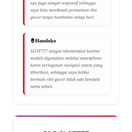
nya juga sangat responsif sehingga
saya bisa menikmati permainan slot
gacor tanpa hambatan setiap hari.
Handoko
SLOT777 sangat rekomendasi karena
mudah digunakan melalui smartphone
karen keringanan navigasi sistem yang
diberikan, sehingga saya ketika
bermain slot gacor tidak ada kendala
sama sekali.