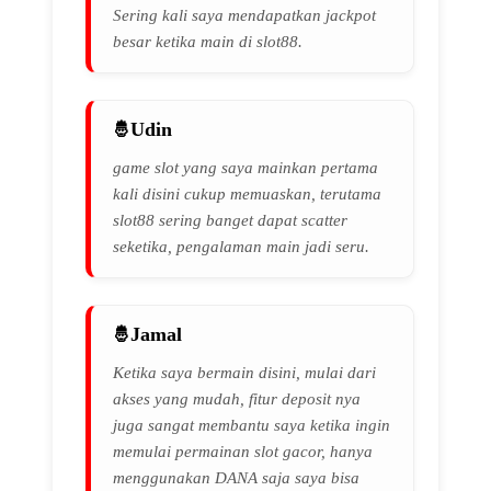
Sering kali saya mendapatkan jackpot
besar ketika main di slot88.
Udin
game slot yang saya mainkan pertama
kali disini cukup memuaskan, terutama
slot88 sering banget dapat scatter
seketika, pengalaman main jadi seru.
Jamal
Ketika saya bermain disini, mulai dari
akses yang mudah, fitur deposit nya
juga sangat membantu saya ketika ingin
memulai permainan slot gacor, hanya
menggunakan DANA saja saya bisa