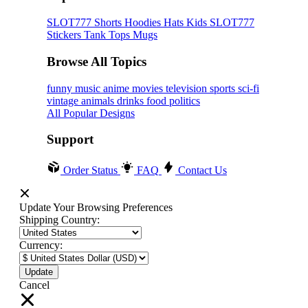
SLOT777
Shorts
Hoodies
Hats
Kids SLOT777
Stickers
Tank Tops
Mugs
Browse All Topics
funny
music
anime
movies
television
sports
sci-fi
vintage
animals
drinks
food
politics
All Popular Designs
Support
Order Status
FAQ
Contact Us
Update Your Browsing Preferences
Shipping Country:
Currency:
Cancel