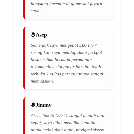
langsung bermain di game slot favorit
saya.
Asep
Semenjak saya mengenal SLOT777
sering kali saya mendapatkan jackpot
besar ketika bermain permainan
rekomendasi slot gacor hari ini, telah
terbukti kualitas permainannya sangat
memuaskan.
Jimmy
Akses link SLOT777 sangat mudah dan
cepat, saya tidak memiliki kendala
untuk melakukan login, navigasi sistem