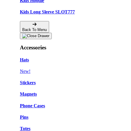
Kids Hoodie
Kids Long Sleeve SLOT777
Back To Menu
Accessories
Hats
New!
Stickers
Magnets
Phone Cases
Pins
Totes