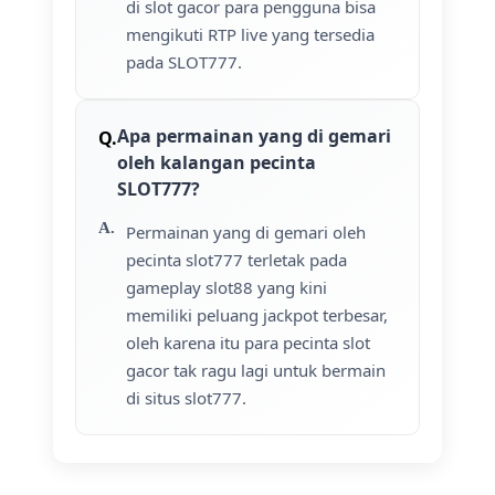
di slot gacor para pengguna bisa
mengikuti RTP live yang tersedia
pada SLOT777.
Apa permainan yang di gemari
oleh kalangan pecinta
SLOT777?
Permainan yang di gemari oleh
pecinta slot777 terletak pada
gameplay slot88 yang kini
memiliki peluang jackpot terbesar,
oleh karena itu para pecinta slot
gacor tak ragu lagi untuk bermain
di situs slot777.