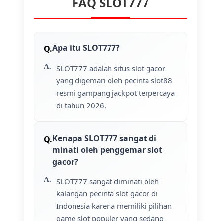
FAQ SLOT777
Apa itu SLOT777?
SLOT777 adalah situs slot gacor
yang digemari oleh pecinta slot88
resmi gampang jackpot terpercaya
di tahun 2026.
Kenapa SLOT777 sangat di
minati oleh penggemar slot
gacor?
SLOT777 sangat diminati oleh
kalangan pecinta slot gacor di
Indonesia karena memiliki pilihan
game slot populer yang sedang