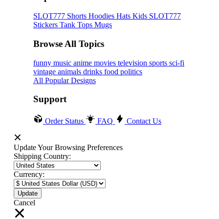
SLOT777
Shorts
Hoodies
Hats
Kids SLOT777
Stickers
Tank Tops
Mugs
Browse All Topics
funny
music
anime
movies
television
sports
sci-fi
vintage
animals
drinks
food
politics
All Popular Designs
Support
Order Status
FAQ
Contact Us
Update Your Browsing Preferences
Shipping Country:
Currency:
Cancel