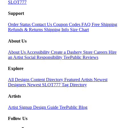
SLOT777
Support
Order Status
Contact Us
Coupon Codes
FAQ
Free Shipping
Refunds & Returns
Shipping Info
Size Chart
About Us
About Us
Accessibility
Create a Dashery Store
Careers
Hire
an Artist
Social Responsibility
TeePublic Reviews
Explore
All Designs
Content Directory
Featured Artists
Newest
Designers
Newest SLOT777
Tag Directory
Artists
Artist Signup
Design Guide
TeePublic Blog
Follow Us