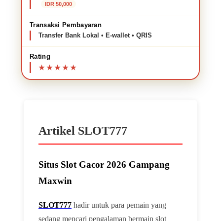
IDR 50,000
Transaksi Pembayaran
Transfer Bank Lokal • E-wallet • QRIS
Rating
Artikel SLOT777
Situs Slot Gacor 2026 Gampang
Maxwin
SLOT777
hadir untuk para pemain yang
sedang mencari pengalaman bermain slot