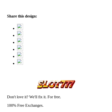
Share this design:
Don't love it? We'll fix it. For free.
100% Free Exchanges.