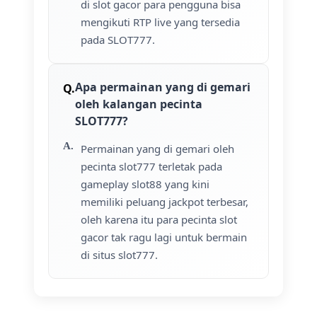
di slot gacor para pengguna bisa
mengikuti RTP live yang tersedia
pada SLOT777.
Apa permainan yang di gemari
oleh kalangan pecinta
SLOT777?
Permainan yang di gemari oleh
pecinta slot777 terletak pada
gameplay slot88 yang kini
memiliki peluang jackpot terbesar,
oleh karena itu para pecinta slot
gacor tak ragu lagi untuk bermain
di situs slot777.