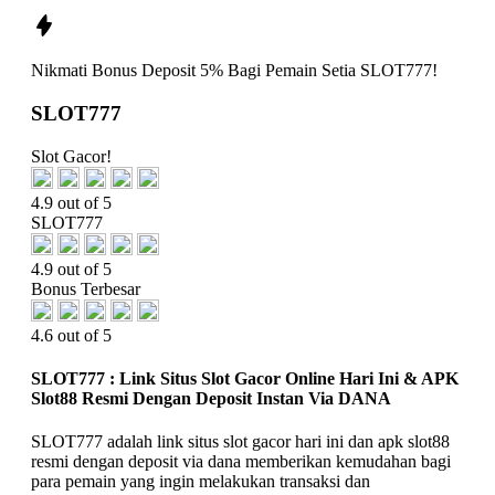
Nikmati
Bonus Deposit 5%
Bagi Pemain Setia
SLOT777!
SLOT777
Slot Gacor!
4.9 out of 5
SLOT777
4.9 out of 5
Bonus Terbesar
4.6 out of 5
SLOT777 : Link Situs Slot Gacor Online Hari Ini & APK
Slot88 Resmi Dengan Deposit Instan Via DANA
SLOT777 adalah link situs slot gacor hari ini dan apk slot88
resmi dengan deposit via dana memberikan kemudahan bagi
para pemain yang ingin melakukan transaksi dan