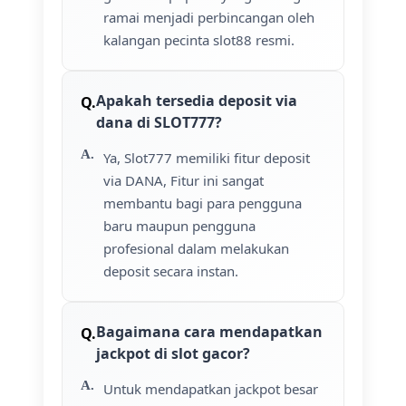
ramai menjadi perbincangan oleh
kalangan pecinta slot88 resmi.
Apakah tersedia deposit via
dana di SLOT777?
Ya, Slot777 memiliki fitur deposit
via DANA, Fitur ini sangat
membantu bagi para pengguna
baru maupun pengguna
profesional dalam melakukan
deposit secara instan.
Bagaimana cara mendapatkan
jackpot di slot gacor?
Untuk mendapatkan jackpot besar