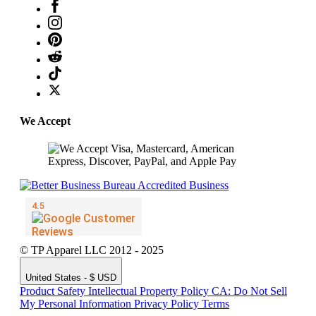
We Accept
© TP Apparel LLC 2012 - 2025
United States - $ USD
Product Safety
Intellectual Property Policy
CA: Do Not Sell
My Personal Information
Privacy Policy
Terms