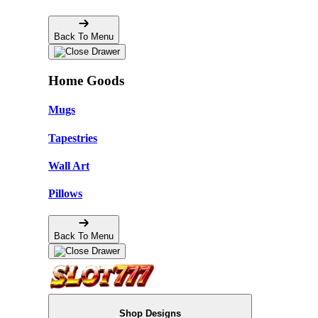
Back To Menu
Home Goods
Mugs
Tapestries
Wall Art
Pillows
Back To Menu
Shop Designs