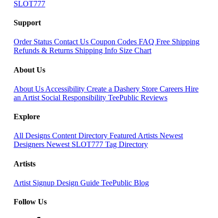
SLOT777
Support
Order Status
Contact Us
Coupon Codes
FAQ
Free Shipping
Refunds & Returns
Shipping Info
Size Chart
About Us
About Us
Accessibility
Create a Dashery Store
Careers
Hire
an Artist
Social Responsibility
TeePublic Reviews
Explore
All Designs
Content Directory
Featured Artists
Newest
Designers
Newest SLOT777
Tag Directory
Artists
Artist Signup
Design Guide
TeePublic Blog
Follow Us