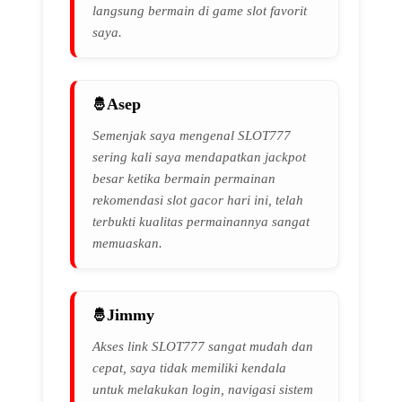
langsung bermain di game slot favorit
saya.
Asep
Semenjak saya mengenal SLOT777
sering kali saya mendapatkan jackpot
besar ketika bermain permainan
rekomendasi slot gacor hari ini, telah
terbukti kualitas permainannya sangat
memuaskan.
Jimmy
Akses link SLOT777 sangat mudah dan
cepat, saya tidak memiliki kendala
untuk melakukan login, navigasi sistem