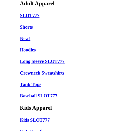
Adult Apparel
SLOT777
Shorts
New!
Hoodies
Long Sleeve SLOT777
Crewneck Sweatshirts
Tank Tops
Baseball SLOT777
Kids Apparel
Kids SLOT777