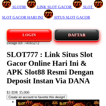
SLOT88
LINK SLOT GACOR
SLOT
SLOT GACOR HARI INI
SITUS SLOT GACOR
LOGIN
DAFTAR
Design ID: 74165272
SLOT777 : Link Situs Slot
Gacor Online Hari Ini &
APK Slot88 Resmi Dengan
Deposit Instan Via DANA
$3
IDR 35.000
Create an account to favorite this design!