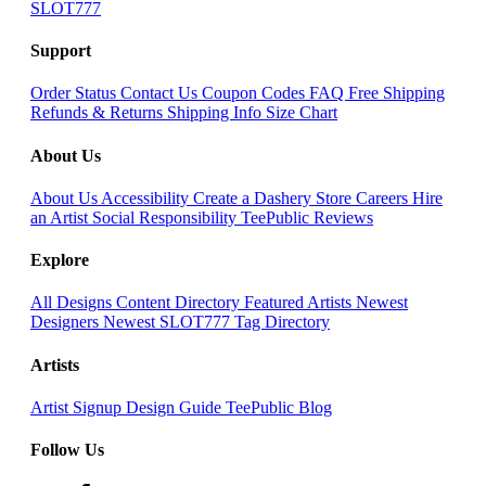
SLOT777
Support
Order Status
Contact Us
Coupon Codes
FAQ
Free Shipping
Refunds & Returns
Shipping Info
Size Chart
About Us
About Us
Accessibility
Create a Dashery Store
Careers
Hire
an Artist
Social Responsibility
TeePublic Reviews
Explore
All Designs
Content Directory
Featured Artists
Newest
Designers
Newest SLOT777
Tag Directory
Artists
Artist Signup
Design Guide
TeePublic Blog
Follow Us