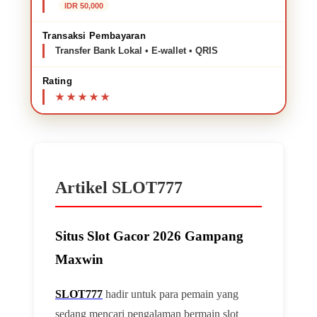
IDR 50,000
Transaksi Pembayaran
Transfer Bank Lokal • E-wallet • QRIS
Rating
Artikel SLOT777
Situs Slot Gacor 2026 Gampang
Maxwin
SLOT777
hadir untuk para pemain yang
sedang mencari pengalaman bermain slot