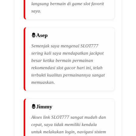
langsung bermain di game slot favorit
saya.
Asep
Semenjak saya mengenal SLOT777
sering kali saya mendapatkan jackpot
besar ketika bermain permainan
rekomendasi slot gacor hari ini, telah
terbukti kualitas permainannya sangat
memuaskan.
Jimmy
Akses link SLOT777 sangat mudah dan
cepat, saya tidak memiliki kendala
untuk melakukan login, navigasi sistem