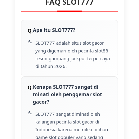
FAQ SLOT777
Apa itu SLOT777?
SLOT777 adalah situs slot gacor
yang digemari oleh pecinta slot88
resmi gampang jackpot terpercaya
di tahun 2026.
Kenapa SLOT777 sangat di
minati oleh penggemar slot
gacor?
SLOT777 sangat diminati oleh
kalangan pecinta slot gacor di
Indonesia karena memiliki pilihan
game slot populer yang sedang