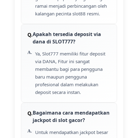
ramai menjadi perbincangan oleh
kalangan pecinta slot88 resmi.
Apakah tersedia deposit via
dana di SLOT777?
Ya, Slot777 memiliki fitur deposit
via DANA, Fitur ini sangat
membantu bagi para pengguna
baru maupun pengguna
profesional dalam melakukan
deposit secara instan.
Bagaimana cara mendapatkan
jackpot di slot gacor?
Untuk mendapatkan jackpot besar