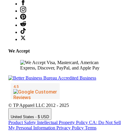
We Accept
© TP Apparel LLC 2012 - 2025
United States - $ USD
Product Safety
Intellectual Property Policy
CA: Do Not Sell
My Personal Information
Privacy Policy
Terms