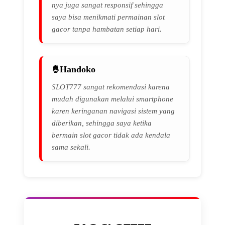
nya juga sangat responsif sehingga
saya bisa menikmati permainan slot
gacor tanpa hambatan setiap hari.
Handoko
SLOT777 sangat rekomendasi karena
mudah digunakan melalui smartphone
karen keringanan navigasi sistem yang
diberikan, sehingga saya ketika
bermain slot gacor tidak ada kendala
sama sekali.