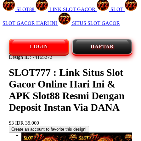
SLOT88
LINK SLOT GACOR
SLOT
SLOT GACOR HARI INI
SITUS SLOT GACOR
LOGIN
DAFTAR
Design ID: 74165272
SLOT777 : Link Situs Slot
Gacor Online Hari Ini &
APK Slot88 Resmi Dengan
Deposit Instan Via DANA
$3
IDR 35.000
Create an account to favorite this design!