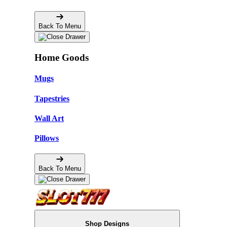
Back To Menu
Home Goods
Mugs
Tapestries
Wall Art
Pillows
Back To Menu
Shop Designs