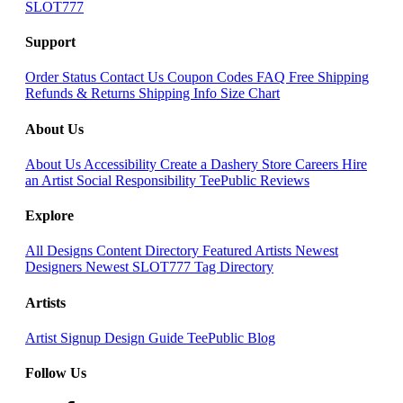
SLOT777
Support
Order Status
Contact Us
Coupon Codes
FAQ
Free Shipping
Refunds & Returns
Shipping Info
Size Chart
About Us
About Us
Accessibility
Create a Dashery Store
Careers
Hire
an Artist
Social Responsibility
TeePublic Reviews
Explore
All Designs
Content Directory
Featured Artists
Newest
Designers
Newest SLOT777
Tag Directory
Artists
Artist Signup
Design Guide
TeePublic Blog
Follow Us