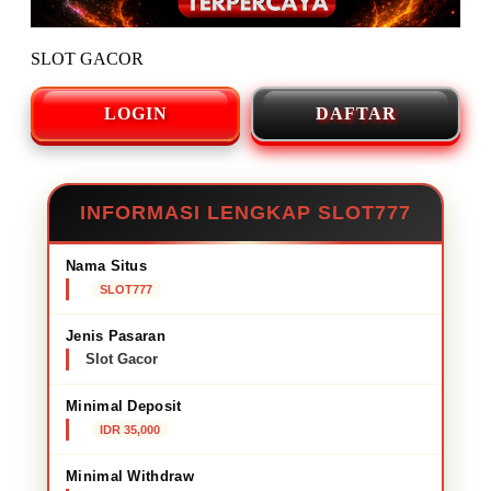
SLOT GACOR
LOGIN
DAFTAR
INFORMASI LENGKAP SLOT777
Nama Situs
SLOT777
Jenis Pasaran
Slot Gacor
Minimal Deposit
IDR 35,000
Minimal Withdraw