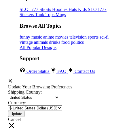
SLOT777
Shorts
Hoodies
Hats
Kids SLOT777
Stickers
Tank Tops
Mugs
Browse All Topics
funny
music
anime
movies
television
sports
sci-fi
vintage
animals
drinks
food
politics
All Popular Designs
Support
Order Status
FAQ
Contact Us
Update Your Browsing Preferences
Shipping Country:
Currency:
Cancel