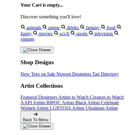
Your Cart is empty...
Discover something you'll love!
animals
anime
drinks
fantasy
food
funny
movies
sci-fi
sports
television
vintage
Shop Designs
New Tees on Sale
Newest Designers
Tag Directory
Artist Collections
Featured Designers
Artists to Watch
Creators to Watch
AAPI Artists
BIPOC Artists
Black Artists
Celebrate
Women Artists
LGBTQIA Artists
Ukrainian Artists
Back To Menu