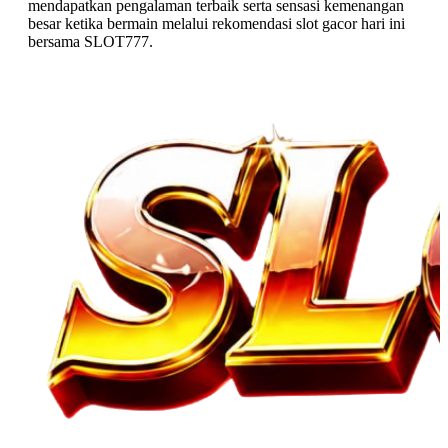
mendapatkan pengalaman terbaik serta sensasi kemenangan
besar ketika bermain melalui rekomendasi slot gacor hari ini
bersama SLOT777.