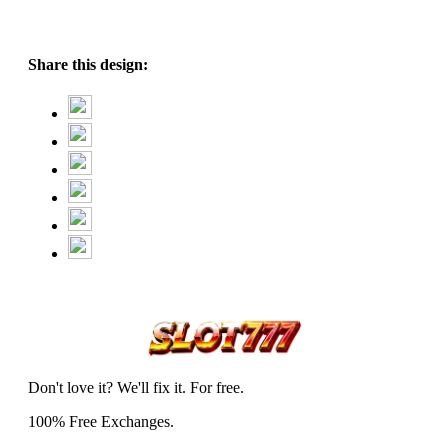
Share this design:
Don't love it? We'll fix it. For free.
100% Free Exchanges.