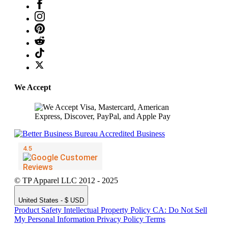
We Accept
© TP Apparel LLC 2012 - 2025
United States - $ USD
Product Safety
Intellectual Property Policy
CA: Do Not Sell
My Personal Information
Privacy Policy
Terms