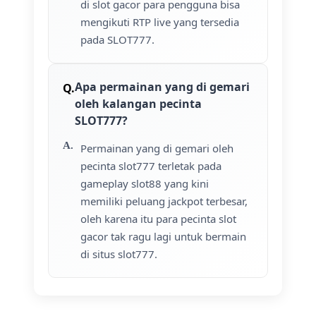
di slot gacor para pengguna bisa
mengikuti RTP live yang tersedia
pada SLOT777.
Apa permainan yang di gemari
oleh kalangan pecinta
SLOT777?
Permainan yang di gemari oleh
pecinta slot777 terletak pada
gameplay slot88 yang kini
memiliki peluang jackpot terbesar,
oleh karena itu para pecinta slot
gacor tak ragu lagi untuk bermain
di situs slot777.