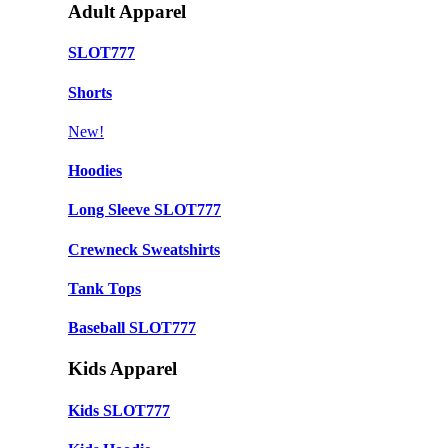
Adult Apparel
SLOT777
Shorts
New!
Hoodies
Long Sleeve SLOT777
Crewneck Sweatshirts
Tank Tops
Baseball SLOT777
Kids Apparel
Kids SLOT777