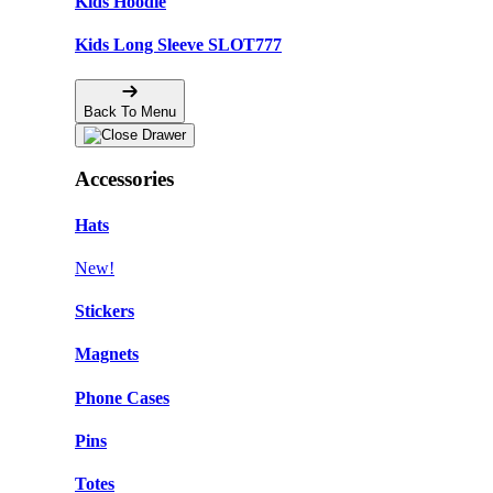
Kids Hoodie
Kids Long Sleeve SLOT777
Back To Menu
Accessories
Hats
New!
Stickers
Magnets
Phone Cases
Pins
Totes