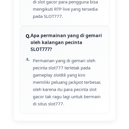
di slot gacor para pengguna bisa
mengikuti RTP live yang tersedia
pada SLOT777.
Apa permainan yang di gemari
oleh kalangan pecinta
SLOT777?
Permainan yang di gemari oleh
pecinta slot777 terletak pada
gameplay slot88 yang kini
memiliki peluang jackpot terbesar,
oleh karena itu para pecinta slot
gacor tak ragu lagi untuk bermain
di situs slot777.