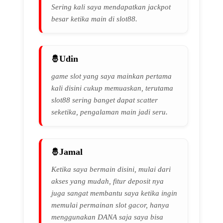
Sering kali saya mendapatkan jackpot
besar ketika main di slot88.
Udin
game slot yang saya mainkan pertama
kali disini cukup memuaskan, terutama
slot88 sering banget dapat scatter
seketika, pengalaman main jadi seru.
Jamal
Ketika saya bermain disini, mulai dari
akses yang mudah, fitur deposit nya
juga sangat membantu saya ketika ingin
memulai permainan slot gacor, hanya
menggunakan DANA saja saya bisa