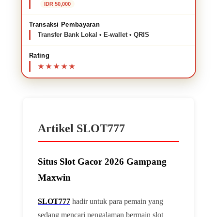
IDR 50,000
Transaksi Pembayaran
Transfer Bank Lokal • E-wallet • QRIS
Rating
Artikel SLOT777
Situs Slot Gacor 2026 Gampang
Maxwin
SLOT777
hadir untuk para pemain yang
sedang mencari pengalaman bermain slot