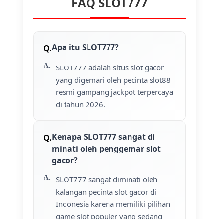
FAQ SLOT777
Apa itu SLOT777?
SLOT777 adalah situs slot gacor
yang digemari oleh pecinta slot88
resmi gampang jackpot terpercaya
di tahun 2026.
Kenapa SLOT777 sangat di
minati oleh penggemar slot
gacor?
SLOT777 sangat diminati oleh
kalangan pecinta slot gacor di
Indonesia karena memiliki pilihan
game slot populer yang sedang