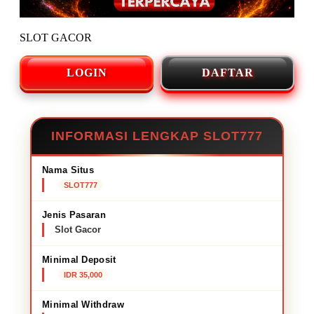
SLOT GACOR
LOGIN
DAFTAR
INFORMASI LENGKAP SLOT777
Nama Situs
SLOT777
Jenis Pasaran
Slot Gacor
Minimal Deposit
IDR 35,000
Minimal Withdraw