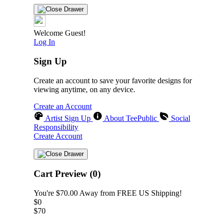
Welcome Guest!
Log In
Sign Up
Create an account to save your favorite designs for
viewing anytime, on any device.
Create an Account
Artist Sign Up
About TeePublic
Social
Responsibility
Create Account
Cart Preview (0)
You're
$70.00
Away from
FREE US Shipping!
$0
$70