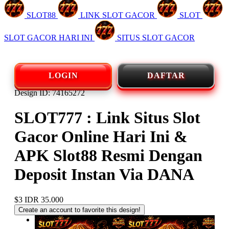
SLOT88
LINK SLOT GACOR
SLOT
SLOT GACOR HARI INI
SITUS SLOT GACOR
LOGIN
DAFTAR
Design ID: 74165272
SLOT777 : Link Situs Slot
Gacor Online Hari Ini &
APK Slot88 Resmi Dengan
Deposit Instan Via DANA
$3
IDR 35.000
Create an account to favorite this design!