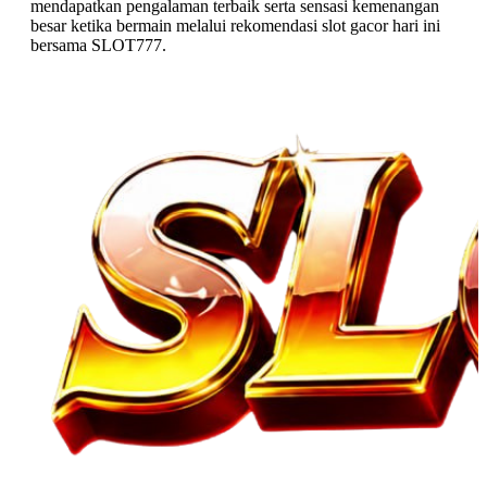
mendapatkan pengalaman terbaik serta sensasi kemenangan
besar ketika bermain melalui rekomendasi slot gacor hari ini
bersama SLOT777.