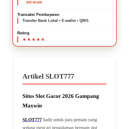
IDR 50,000
Transaksi Pembayaran
Transfer Bank Lokal • E-wallet • QRIS
Rating
Artikel SLOT777
Situs Slot Gacor 2026 Gampang
Maxwin
SLOT777
hadir untuk para pemain yang
sedang mencari pengalaman bermain slot