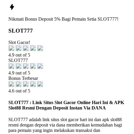
Nikmati
Bonus Deposit 5%
Bagi Pemain Setia
SLOT777!
SLOT777
Slot Gacor!
4.9 out of 5
SLOT777
4.9 out of 5
Bonus Terbesar
4.6 out of 5
SLOT777 : Link Situs Slot Gacor Online Hari Ini & APK
Slot88 Resmi Dengan Deposit Instan Via DANA
SLOT777 adalah link situs slot gacor hari ini dan apk slot88
resmi dengan deposit via dana memberikan kemudahan bagi
para pemain yang ingin melakukan transaksi dan