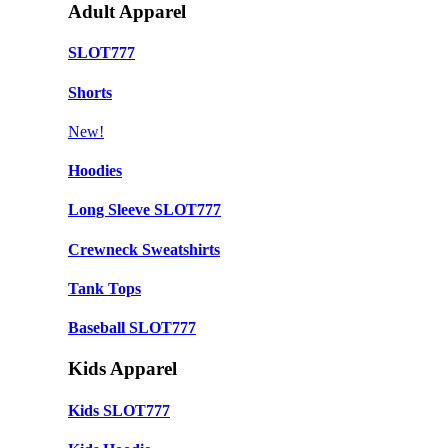
Adult Apparel
SLOT777
Shorts
New!
Hoodies
Long Sleeve SLOT777
Crewneck Sweatshirts
Tank Tops
Baseball SLOT777
Kids Apparel
Kids SLOT777