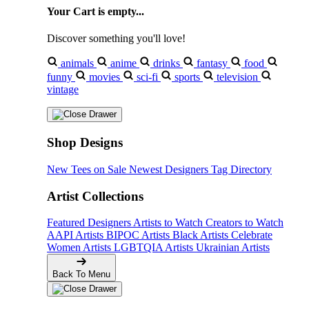
Your Cart is empty...
Discover something you'll love!
animals
anime
drinks
fantasy
food
funny
movies
sci-fi
sports
television
vintage
Shop Designs
New Tees on Sale
Newest Designers
Tag Directory
Artist Collections
Featured Designers
Artists to Watch
Creators to Watch
AAPI Artists
BIPOC Artists
Black Artists
Celebrate
Women Artists
LGBTQIA Artists
Ukrainian Artists
Back To Menu