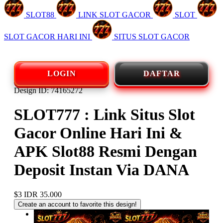
SLOT88
LINK SLOT GACOR
SLOT
SLOT GACOR HARI INI
SITUS SLOT GACOR
LOGIN
DAFTAR
Design ID: 74165272
SLOT777 : Link Situs Slot
Gacor Online Hari Ini &
APK Slot88 Resmi Dengan
Deposit Instan Via DANA
$3
IDR 35.000
Create an account to favorite this design!