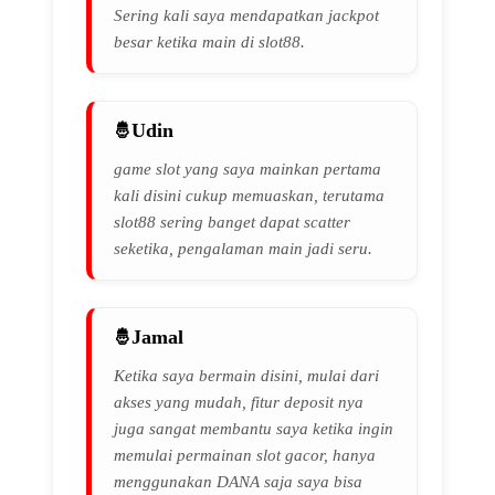
Sering kali saya mendapatkan jackpot
besar ketika main di slot88.
Udin
game slot yang saya mainkan pertama
kali disini cukup memuaskan, terutama
slot88 sering banget dapat scatter
seketika, pengalaman main jadi seru.
Jamal
Ketika saya bermain disini, mulai dari
akses yang mudah, fitur deposit nya
juga sangat membantu saya ketika ingin
memulai permainan slot gacor, hanya
menggunakan DANA saja saya bisa