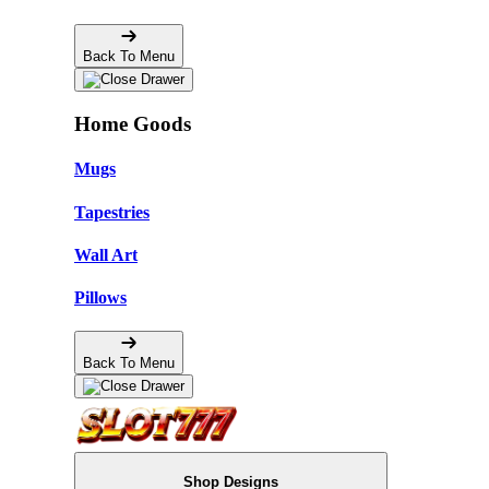
Back To Menu
Home Goods
Mugs
Tapestries
Wall Art
Pillows
Back To Menu
Shop Designs