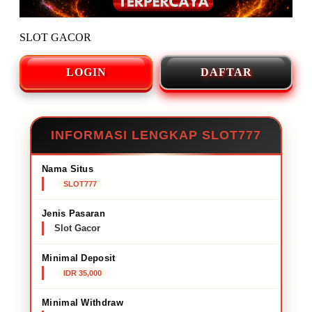
SLOT GACOR
LOGIN
DAFTAR
INFORMASI LENGKAP SLOT777
Nama Situs
SLOT777
Jenis Pasaran
Slot Gacor
Minimal Deposit
IDR 35,000
Minimal Withdraw