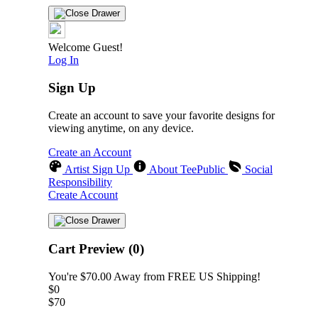
Welcome Guest!
Log In
Sign Up
Create an account to save your favorite designs for
viewing anytime, on any device.
Create an Account
Artist Sign Up
About TeePublic
Social
Responsibility
Create Account
Cart Preview (0)
You're
$70.00
Away from
FREE US Shipping!
$0
$70