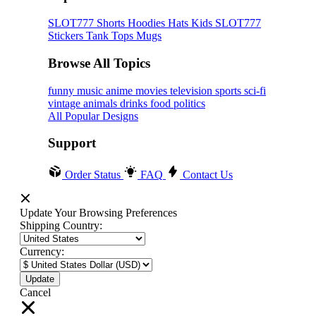
SLOT777
Shorts
Hoodies
Hats
Kids SLOT777
Stickers
Tank Tops
Mugs
Browse All Topics
funny
music
anime
movies
television
sports
sci-fi
vintage
animals
drinks
food
politics
All Popular Designs
Support
Order Status
FAQ
Contact Us
Update Your Browsing Preferences
Shipping Country:
Currency:
Cancel