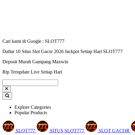
Cari kami di Google : SLOT777
Daftar 10 Situs Slot Gacor 2026 Jackpot Setiap Hari SLOT777
Deposit Murah Gampang Maxwin
Rtp Terupdate Live Setiap Hari
Explore Categories
Popular Products
SLOT777
SITUS SLOT777
SLOT GACOR