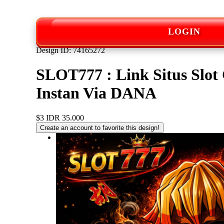
LOGIN
Design ID: 74165272
SLOT777 : Link Situs Slot
Instan Via DANA
$3
IDR 35.000
Create an account to favorite this design!