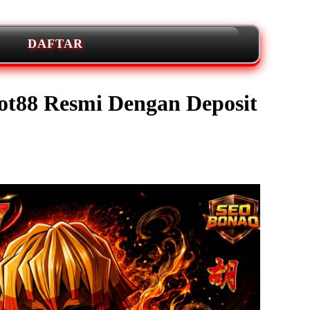
DAFTAR
lot88 Resmi Dengan Deposit