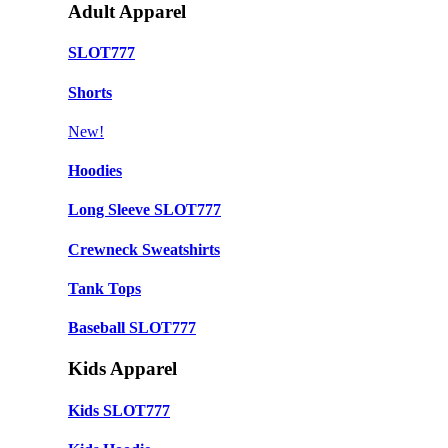
Adult Apparel
SLOT777
Shorts
New!
Hoodies
Long Sleeve SLOT777
Crewneck Sweatshirts
Tank Tops
Baseball SLOT777
Kids Apparel
Kids SLOT777