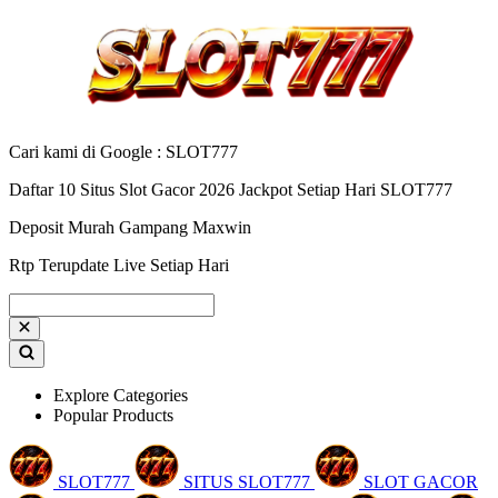
Cari kami di Google : SLOT777
Daftar 10 Situs Slot Gacor 2026 Jackpot Setiap Hari SLOT777
Deposit Murah Gampang Maxwin
Rtp Terupdate Live Setiap Hari
Explore Categories
Popular Products
SLOT777
SITUS SLOT777
SLOT GACOR