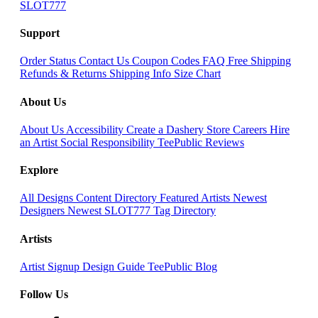
SLOT777
Support
Order Status
Contact Us
Coupon Codes
FAQ
Free Shipping
Refunds & Returns
Shipping Info
Size Chart
About Us
About Us
Accessibility
Create a Dashery Store
Careers
Hire
an Artist
Social Responsibility
TeePublic Reviews
Explore
All Designs
Content Directory
Featured Artists
Newest
Designers
Newest SLOT777
Tag Directory
Artists
Artist Signup
Design Guide
TeePublic Blog
Follow Us