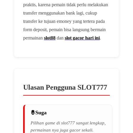
praktis, karena pemain tidak perlu melakukan
transfer menggunakan bank lagi, cukup
transfer ke tujuan emoney yang tertera pada
form deposit, pemain bisa langsung bermain
permainan
slot88
dan
slot gacor hari ini
.
Ulasan Pengguna SLOT777
Suga
Pilihan game di slot777 sangat lengkap,
permainan nya juga gacor sekali.