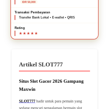
IDR 50,000
Transaksi Pembayaran
Transfer Bank Lokal • E-wallet • QRIS
Rating
Artikel SLOT777
Situs Slot Gacor 2026 Gampang
Maxwin
SLOT777
hadir untuk para pemain yang
sedang mencari pengalaman bermain slot