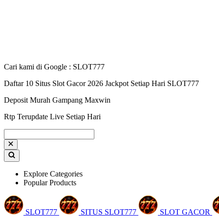
Cari kami di Google : SLOT777
Daftar 10 Situs Slot Gacor 2026 Jackpot Setiap Hari SLOT777
Deposit Murah Gampang Maxwin
Rtp Terupdate Live Setiap Hari
Explore Categories
Popular Products
SLOT777
SITUS SLOT777
SLOT GACOR