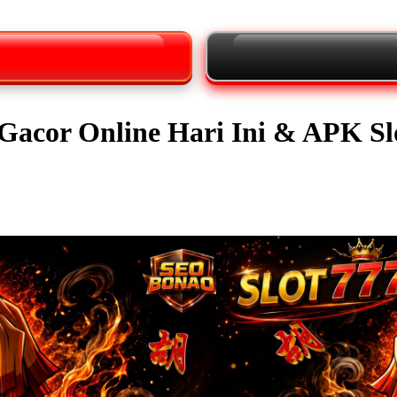
 Gacor Online Hari Ini & APK S