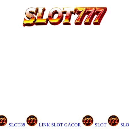
SLOT88
LINK SLOT GACOR
SLOT
SLO