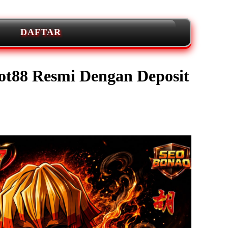
DAFTAR
lot88 Resmi Dengan Deposit