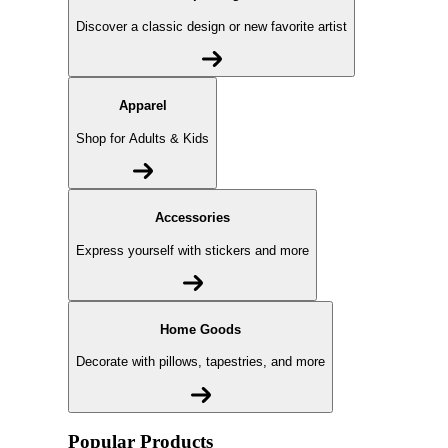
Discover a classic design or new favorite artist
Apparel
Shop for Adults & Kids
Accessories
Express yourself with stickers and more
Home Goods
Decorate with pillows, tapestries, and more
Popular Products