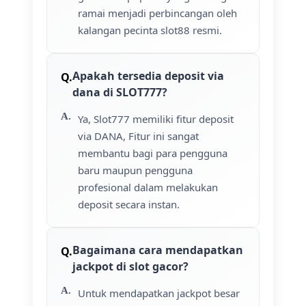
ramai menjadi perbincangan oleh
kalangan pecinta slot88 resmi.
Apakah tersedia deposit via
dana di SLOT777?
Ya, Slot777 memiliki fitur deposit
via DANA, Fitur ini sangat
membantu bagi para pengguna
baru maupun pengguna
profesional dalam melakukan
deposit secara instan.
Bagaimana cara mendapatkan
jackpot di slot gacor?
Untuk mendapatkan jackpot besar