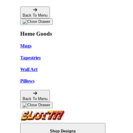
Back To Menu
Home Goods
Mugs
Tapestries
Wall Art
Pillows
Back To Menu
Shop Designs