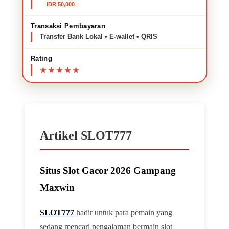
IDR 50,000
Transaksi Pembayaran
Transfer Bank Lokal • E-wallet • QRIS
Rating
Artikel SLOT777
Situs Slot Gacor 2026 Gampang
Maxwin
SLOT777
hadir untuk para pemain yang
sedang mencari pengalaman bermain slot