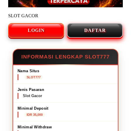
SLOT GACOR
LOGIN
DAFTAR
INFORMASI LENGKAP SLOT777
Nama Situs
SLOT777
Jenis Pasaran
Slot Gacor
Minimal Deposit
IDR 35,000
Minimal Withdraw