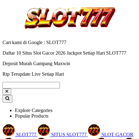
Cari kami di Google : SLOT777
Daftar 10 Situs Slot Gacor 2026 Jackpot Setiap Hari SLOT777
Deposit Murah Gampang Maxwin
Rtp Terupdate Live Setiap Hari
Explore Categories
Popular Products
SLOT777
SITUS SLOT777
SLOT GACOR