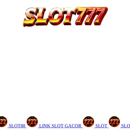
SLOT88
LINK SLOT GACOR
SLOT
SLO