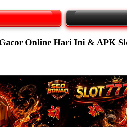
 Gacor Online Hari Ini & APK S