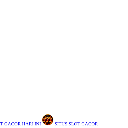
T GACOR HARI INI
SITUS SLOT GACOR