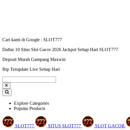
Cari kami di Google : SLOT777
Daftar 10 Situs Slot Gacor 2026 Jackpot Setiap Hari SLOT777
Deposit Murah Gampang Maxwin
Rtp Terupdate Live Setiap Hari
Explore Categories
Popular Products
SLOT777
SITUS SLOT777
SLOT GACOR