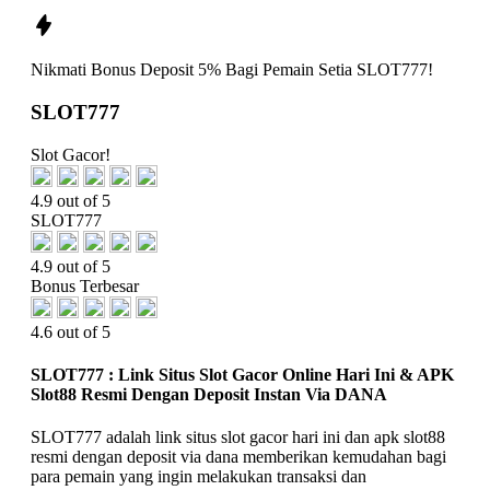
Nikmati
Bonus Deposit 5%
Bagi Pemain Setia
SLOT777!
SLOT777
Slot Gacor!
4.9 out of 5
SLOT777
4.9 out of 5
Bonus Terbesar
4.6 out of 5
SLOT777 : Link Situs Slot Gacor Online Hari Ini & APK
Slot88 Resmi Dengan Deposit Instan Via DANA
SLOT777 adalah link situs slot gacor hari ini dan apk slot88
resmi dengan deposit via dana memberikan kemudahan bagi
para pemain yang ingin melakukan transaksi dan