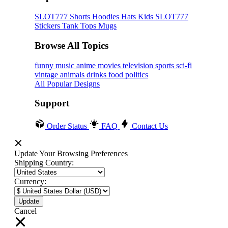
SLOT777
Shorts
Hoodies
Hats
Kids SLOT777
Stickers
Tank Tops
Mugs
Browse All Topics
funny
music
anime
movies
television
sports
sci-fi
vintage
animals
drinks
food
politics
All Popular Designs
Support
Order Status
FAQ
Contact Us
Update Your Browsing Preferences
Shipping Country:
Currency:
Cancel