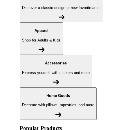
Discover a classic design or new favorite artist
Apparel
Shop for Adults & Kids
Accessories
Express yourself with stickers and more
Home Goods
Decorate with pillows, tapestries, and more
Popular Products