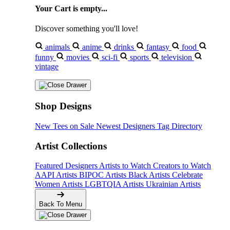
Your Cart is empty...
Discover something you'll love!
animals
anime
drinks
fantasy
food
funny
movies
sci-fi
sports
television
vintage
Shop Designs
New Tees on Sale
Newest Designers
Tag Directory
Artist Collections
Featured Designers
Artists to Watch
Creators to Watch
AAPI Artists
BIPOC Artists
Black Artists
Celebrate
Women Artists
LGBTQIA Artists
Ukrainian Artists
Back To Menu