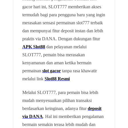
gacor hari ini, SLOT777 memberikan akses
termudah bagi para pengguna baru yang ingin
merasakan sensasi permainan slot777 terbaik
dan mempunyai fitur deposit instan dan lebih
praktis via DANA. Dengan dukungan fitur
APK Slot88
dan pelayanan melalui
SLOT777, pemain bisa merasakan
kenyamanan dan aman ketika bermain
permainan
slot gacor
tanpa rasa khawatir
melalui link
Slot88 Resmi
Melalui SLOT777, para pemain bisa lebih
mudah menyesuaikan pilihan transaksi
berdasarkan keinginan, adanya fitur
deposit
via DANA
. Hal ini memberikan pengalaman
bermain semakin terasa lebih mudah dan