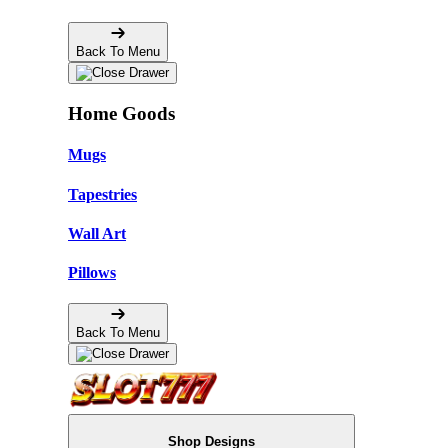
Back To Menu
Home Goods
Mugs
Tapestries
Wall Art
Pillows
Back To Menu
Shop Designs