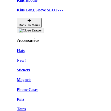
Kids Hoodie
Kids Long Sleeve SLOT777
Back To Menu
Accessories
Hats
New!
Stickers
Magnets
Phone Cases
Pins
Totes