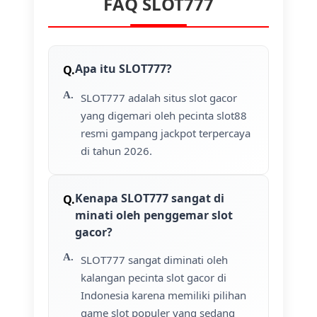
FAQ SLOT777
Apa itu SLOT777?
SLOT777 adalah situs slot gacor
yang digemari oleh pecinta slot88
resmi gampang jackpot terpercaya
di tahun 2026.
Kenapa SLOT777 sangat di
minati oleh penggemar slot
gacor?
SLOT777 sangat diminati oleh
kalangan pecinta slot gacor di
Indonesia karena memiliki pilihan
game slot populer yang sedang