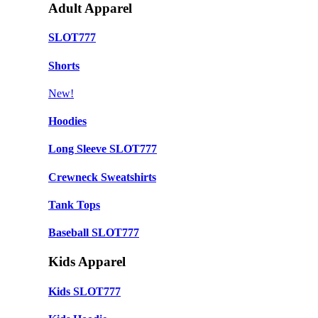
Adult Apparel
SLOT777
Shorts
New!
Hoodies
Long Sleeve SLOT777
Crewneck Sweatshirts
Tank Tops
Baseball SLOT777
Kids Apparel
Kids SLOT777