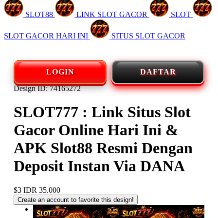
SLOT88
LINK SLOT GACOR
SLOT
SLOT GACOR HARI INI
SITUS SLOT GACOR
LOGIN
DAFTAR
Design ID: 74165272
SLOT777 : Link Situs Slot
Gacor Online Hari Ini &
APK Slot88 Resmi Dengan
Deposit Instan Via DANA
$3
IDR 35.000
Create an account to favorite this design!