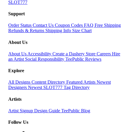
SLOT777
Support
Order Status
Contact Us
Coupon Codes
FAQ
Free Shipping
Refunds & Returns
Shipping Info
Size Chart
About Us
About Us
Accessibility
Create a Dashery Store
Careers
Hire
an Artist
Social Responsibility
TeePublic Reviews
Explore
All Designs
Content Directory
Featured Artists
Newest
Designers
Newest SLOT777
Tag Directory
Artists
Artist Signup
Design Guide
TeePublic Blog
Follow Us