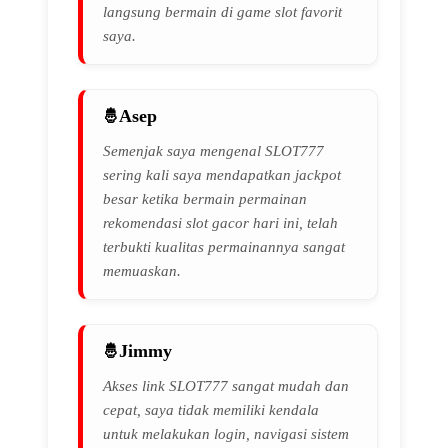
langsung bermain di game slot favorit
saya.
Asep
Semenjak saya mengenal SLOT777
sering kali saya mendapatkan jackpot
besar ketika bermain permainan
rekomendasi slot gacor hari ini, telah
terbukti kualitas permainannya sangat
memuaskan.
Jimmy
Akses link SLOT777 sangat mudah dan
cepat, saya tidak memiliki kendala
untuk melakukan login, navigasi sistem