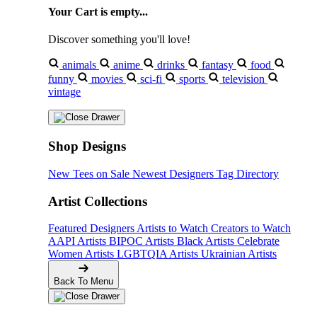
Your Cart is empty...
Discover something you'll love!
animals
anime
drinks
fantasy
food
funny
movies
sci-fi
sports
television
vintage
Shop Designs
New Tees on Sale
Newest Designers
Tag Directory
Artist Collections
Featured Designers
Artists to Watch
Creators to Watch
AAPI Artists
BIPOC Artists
Black Artists
Celebrate
Women Artists
LGBTQIA Artists
Ukrainian Artists
Back To Menu