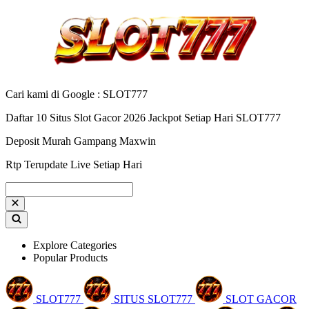
Cari kami di Google : SLOT777
Daftar 10 Situs Slot Gacor 2026 Jackpot Setiap Hari SLOT777
Deposit Murah Gampang Maxwin
Rtp Terupdate Live Setiap Hari
Explore Categories
Popular Products
SLOT777
SITUS SLOT777
SLOT GACOR