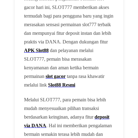
gacor hari ini, SLOT777 memberikan akses
termudah bagi para pengguna baru yang ingin
merasakan sensasi permainan slot777 terbaik
dan mempunyai fitur deposit instan dan lebih
praktis via DANA. Dengan dukungan fitur
APK Slot88
dan pelayanan melalui
SLOT777, pemain bisa merasakan
kenyamanan dan aman ketika bermain
permainan
slot gacor
tanpa rasa khawatir
melalui link
Slot88 Resmi
Melalui SLOT777, para pemain bisa lebih
mudah menyesuaikan pilihan transaksi
berdasarkan keinginan, adanya fitur
deposit
via DANA
. Hal ini memberikan pengalaman
bermain semakin terasa lebih mudah dan