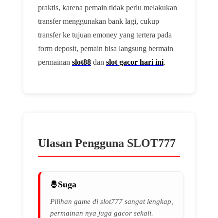
praktis, karena pemain tidak perlu melakukan
transfer menggunakan bank lagi, cukup
transfer ke tujuan emoney yang tertera pada
form deposit, pemain bisa langsung bermain
permainan
slot88
dan
slot gacor hari ini
.
Ulasan Pengguna SLOT777
Suga
Pilihan game di slot777 sangat lengkap,
permainan nya juga gacor sekali.