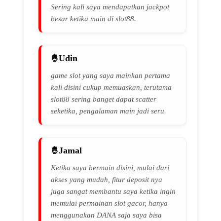
Sering kali saya mendapatkan jackpot
besar ketika main di slot88.
Udin
game slot yang saya mainkan pertama
kali disini cukup memuaskan, terutama
slot88 sering banget dapat scatter
seketika, pengalaman main jadi seru.
Jamal
Ketika saya bermain disini, mulai dari
akses yang mudah, fitur deposit nya
juga sangat membantu saya ketika ingin
memulai permainan slot gacor, hanya
menggunakan DANA saja saya bisa