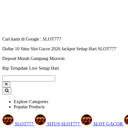
Cari kami di Google : SLOT777
Daftar 10 Situs Slot Gacor 2026 Jackpot Setiap Hari SLOT777
Deposit Murah Gampang Maxwin
Rtp Terupdate Live Setiap Hari
Explore Categories
Popular Products
SLOT777
SITUS SLOT777
SLOT GACOR