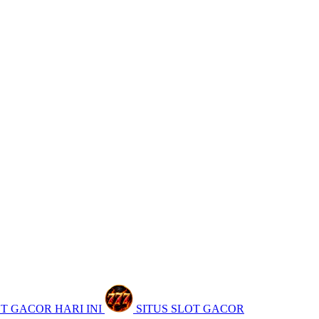
T GACOR HARI INI
SITUS SLOT GACOR