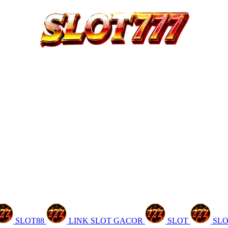
SLOT88
LINK SLOT GACOR
SLOT
SLO