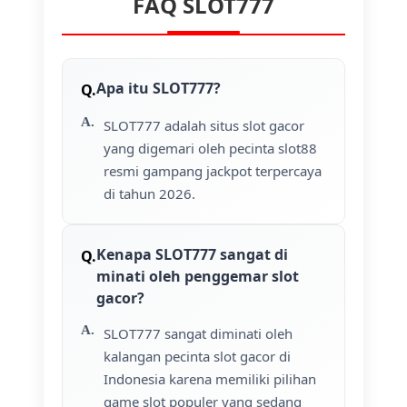
FAQ SLOT777
Apa itu SLOT777?
SLOT777 adalah situs slot gacor
yang digemari oleh pecinta slot88
resmi gampang jackpot terpercaya
di tahun 2026.
Kenapa SLOT777 sangat di
minati oleh penggemar slot
gacor?
SLOT777 sangat diminati oleh
kalangan pecinta slot gacor di
Indonesia karena memiliki pilihan
game slot populer yang sedang