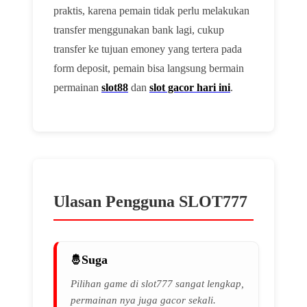
praktis, karena pemain tidak perlu melakukan
transfer menggunakan bank lagi, cukup
transfer ke tujuan emoney yang tertera pada
form deposit, pemain bisa langsung bermain
permainan
slot88
dan
slot gacor hari ini
.
Ulasan Pengguna SLOT777
Suga
Pilihan game di slot777 sangat lengkap,
permainan nya juga gacor sekali.