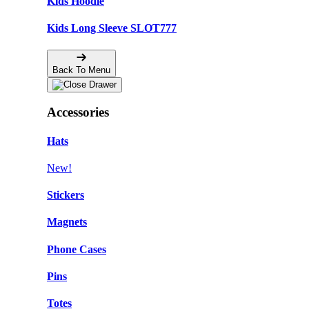
Kids Hoodie
Kids Long Sleeve SLOT777
Back To Menu
Accessories
Hats
New!
Stickers
Magnets
Phone Cases
Pins
Totes