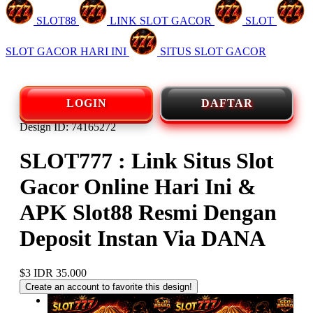
SLOT88
LINK SLOT GACOR
SLOT
SLOT GACOR HARI INI
SITUS SLOT GACOR
LOGIN
DAFTAR
Design ID: 74165272
SLOT777 : Link Situs Slot
Gacor Online Hari Ini &
APK Slot88 Resmi Dengan
Deposit Instan Via DANA
$3
IDR 35.000
Create an account to favorite this design!