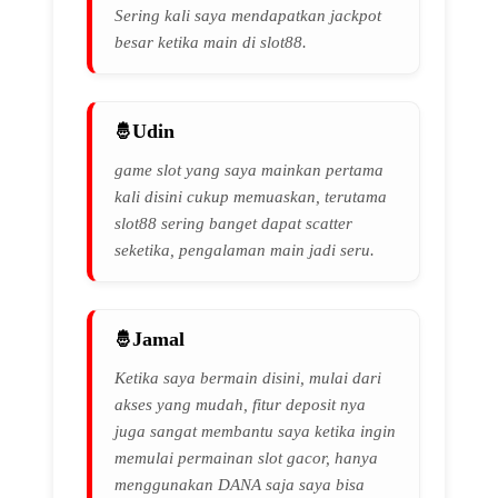
Sering kali saya mendapatkan jackpot
besar ketika main di slot88.
Udin
game slot yang saya mainkan pertama
kali disini cukup memuaskan, terutama
slot88 sering banget dapat scatter
seketika, pengalaman main jadi seru.
Jamal
Ketika saya bermain disini, mulai dari
akses yang mudah, fitur deposit nya
juga sangat membantu saya ketika ingin
memulai permainan slot gacor, hanya
menggunakan DANA saja saya bisa