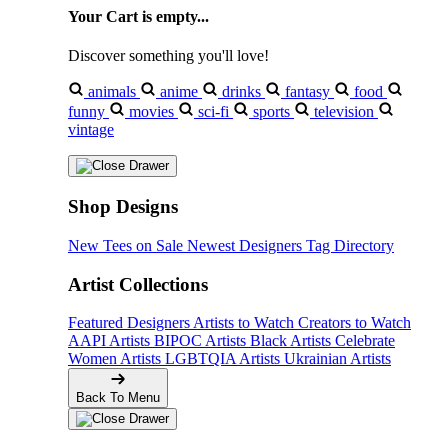
Your Cart is empty...
Discover something you'll love!
animals
anime
drinks
fantasy
food
funny
movies
sci-fi
sports
television
vintage
Shop Designs
New Tees on Sale
Newest Designers
Tag Directory
Artist Collections
Featured Designers
Artists to Watch
Creators to Watch
AAPI Artists
BIPOC Artists
Black Artists
Celebrate
Women Artists
LGBTQIA Artists
Ukrainian Artists
Back To Menu