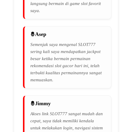
langsung bermain di game slot favorit
saya.
Asep
Semenjak saya mengenal SLOT777
sering kali saya mendapatkan jackpot
besar ketika bermain permainan
rekomendasi slot gacor hari ini, telah
terbukti kualitas permainannya sangat
memuaskan.
Jimmy
Akses link SLOT777 sangat mudah dan
cepat, saya tidak memiliki kendala
untuk melakukan login, navigasi sistem