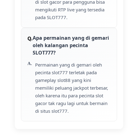
di slot gacor para pengguna bisa
mengikuti RTP live yang tersedia
pada SLOT777.
Apa permainan yang di gemari
oleh kalangan pecinta
SLOT777?
Permainan yang di gemari oleh
pecinta slot777 terletak pada
gameplay slot88 yang kini
memiliki peluang jackpot terbesar,
oleh karena itu para pecinta slot
gacor tak ragu lagi untuk bermain
di situs slot777.