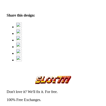
Share this design:
Don't love it? We'll fix it. For free.
100% Free Exchanges.