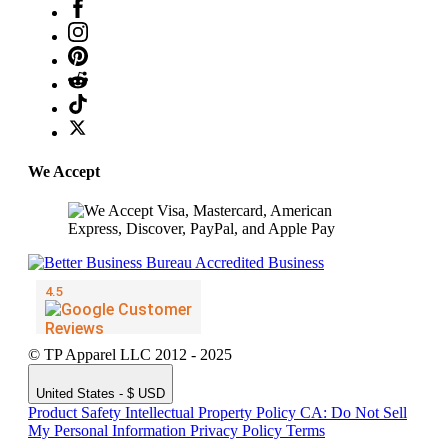
We Accept
© TP Apparel LLC 2012 - 2025
United States - $ USD
Product Safety
Intellectual Property Policy
CA: Do Not Sell
My Personal Information
Privacy Policy
Terms