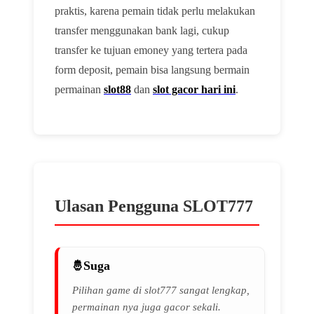
praktis, karena pemain tidak perlu melakukan
transfer menggunakan bank lagi, cukup
transfer ke tujuan emoney yang tertera pada
form deposit, pemain bisa langsung bermain
permainan
slot88
dan
slot gacor hari ini
.
Ulasan Pengguna SLOT777
Suga
Pilihan game di slot777 sangat lengkap,
permainan nya juga gacor sekali.