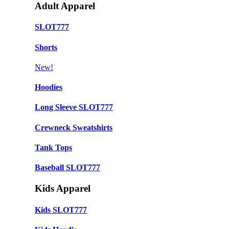
Adult Apparel
SLOT777
Shorts
New!
Hoodies
Long Sleeve SLOT777
Crewneck Sweatshirts
Tank Tops
Baseball SLOT777
Kids Apparel
Kids SLOT777