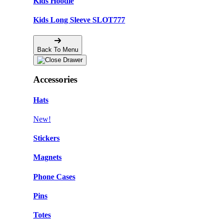
Kids Hoodie
Kids Long Sleeve SLOT777
Back To Menu
Accessories
Hats
New!
Stickers
Magnets
Phone Cases
Pins
Totes