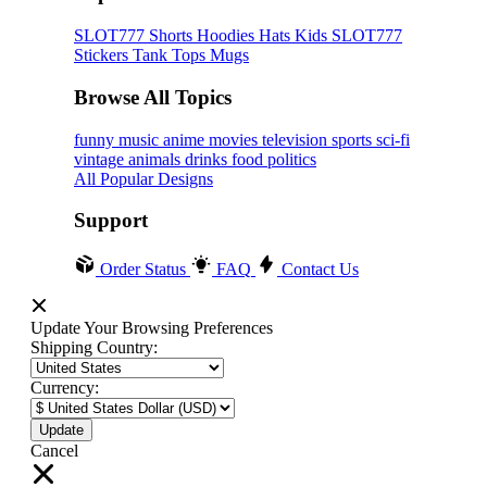
SLOT777
Shorts
Hoodies
Hats
Kids SLOT777
Stickers
Tank Tops
Mugs
Browse All Topics
funny
music
anime
movies
television
sports
sci-fi
vintage
animals
drinks
food
politics
All Popular Designs
Support
Order Status
FAQ
Contact Us
Update Your Browsing Preferences
Shipping Country:
Currency:
Cancel