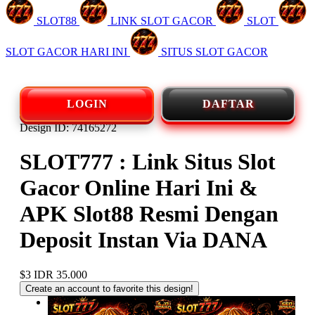
SLOT88
LINK SLOT GACOR
SLOT
SLOT GACOR HARI INI
SITUS SLOT GACOR
LOGIN
DAFTAR
Design ID: 74165272
SLOT777 : Link Situs Slot
Gacor Online Hari Ini &
APK Slot88 Resmi Dengan
Deposit Instan Via DANA
$3
IDR 35.000
Create an account to favorite this design!