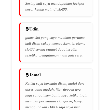
Sering kali saya mendapatkan jackpot
besar ketika main di slot88.
Udin
game slot yang saya mainkan pertama
kali disini cukup memuaskan, terutama
slot88 sering banget dapat scatter
seketika, pengalaman main jadi seru.
Jamal
Ketika saya bermain disini, mulai dari
akses yang mudah, fitur deposit nya
juga sangat membantu saya ketika ingin
memulai permainan slot gacor, hanya
menggunakan DANA saja saya bisa