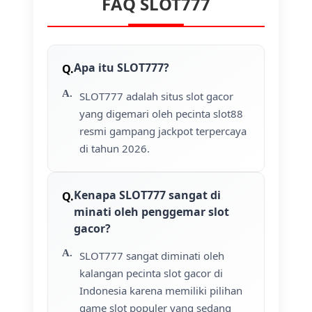
FAQ SLOT777
Apa itu SLOT777?
SLOT777 adalah situs slot gacor
yang digemari oleh pecinta slot88
resmi gampang jackpot terpercaya
di tahun 2026.
Kenapa SLOT777 sangat di
minati oleh penggemar slot
gacor?
SLOT777 sangat diminati oleh
kalangan pecinta slot gacor di
Indonesia karena memiliki pilihan
game slot populer yang sedang