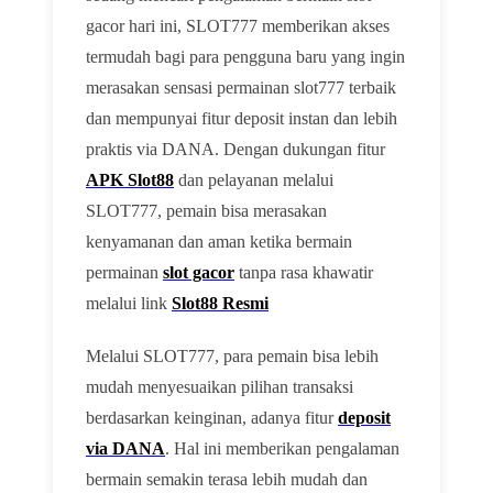
gacor hari ini, SLOT777 memberikan akses
termudah bagi para pengguna baru yang ingin
merasakan sensasi permainan slot777 terbaik
dan mempunyai fitur deposit instan dan lebih
praktis via DANA. Dengan dukungan fitur
APK Slot88
dan pelayanan melalui
SLOT777, pemain bisa merasakan
kenyamanan dan aman ketika bermain
permainan
slot gacor
tanpa rasa khawatir
melalui link
Slot88 Resmi
Melalui SLOT777, para pemain bisa lebih
mudah menyesuaikan pilihan transaksi
berdasarkan keinginan, adanya fitur
deposit
via DANA
. Hal ini memberikan pengalaman
bermain semakin terasa lebih mudah dan