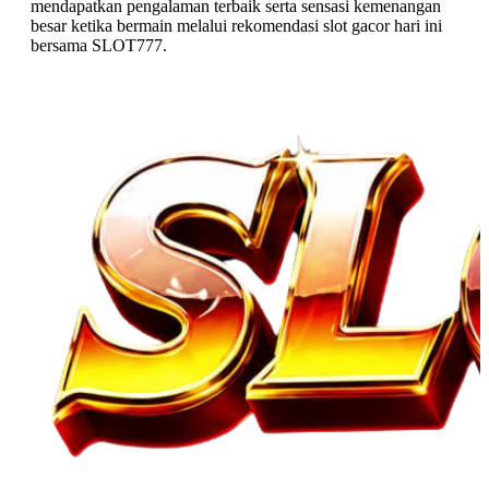
mendapatkan pengalaman terbaik serta sensasi kemenangan
besar ketika bermain melalui rekomendasi slot gacor hari ini
bersama SLOT777.