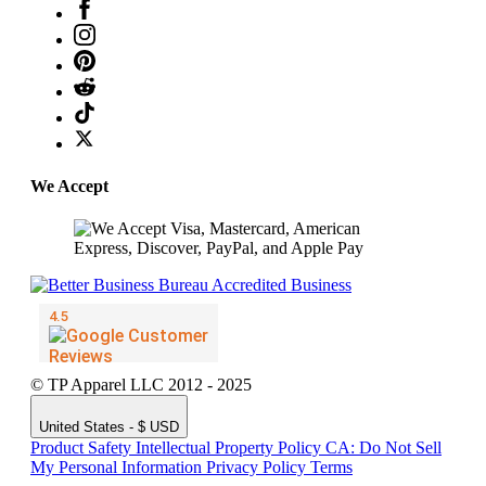
We Accept
© TP Apparel LLC 2012 - 2025
United States - $ USD
Product Safety
Intellectual Property Policy
CA: Do Not Sell
My Personal Information
Privacy Policy
Terms