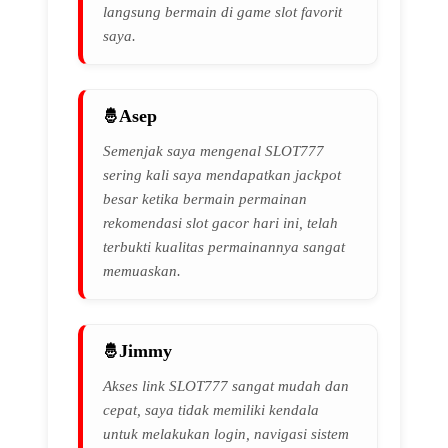
langsung bermain di game slot favorit
saya.
Asep
Semenjak saya mengenal SLOT777
sering kali saya mendapatkan jackpot
besar ketika bermain permainan
rekomendasi slot gacor hari ini, telah
terbukti kualitas permainannya sangat
memuaskan.
Jimmy
Akses link SLOT777 sangat mudah dan
cepat, saya tidak memiliki kendala
untuk melakukan login, navigasi sistem