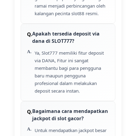
ramai menjadi perbincangan oleh
kalangan pecinta slot88 resmi.
Apakah tersedia deposit via
dana di SLOT777?
Ya, Slot777 memiliki fitur deposit
via DANA, Fitur ini sangat
membantu bagi para pengguna
baru maupun pengguna
profesional dalam melakukan
deposit secara instan.
Bagaimana cara mendapatkan
jackpot di slot gacor?
Untuk mendapatkan jackpot besar