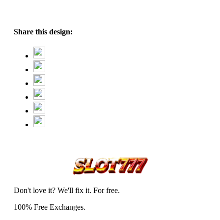
Share this design:
Don't love it? We'll fix it. For free.
100% Free Exchanges.