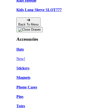
Kids Hoodie
Kids Long Sleeve SLOT777
Back To Menu
Accessories
Hats
New!
Stickers
Magnets
Phone Cases
Pins
Totes