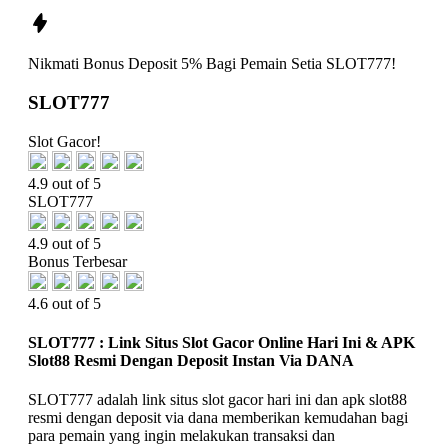
Nikmati
Bonus Deposit 5%
Bagi Pemain Setia
SLOT777!
SLOT777
Slot Gacor!
4.9 out of 5
SLOT777
4.9 out of 5
Bonus Terbesar
4.6 out of 5
SLOT777 : Link Situs Slot Gacor Online Hari Ini & APK
Slot88 Resmi Dengan Deposit Instan Via DANA
SLOT777 adalah link situs slot gacor hari ini dan apk slot88
resmi dengan deposit via dana memberikan kemudahan bagi
para pemain yang ingin melakukan transaksi dan