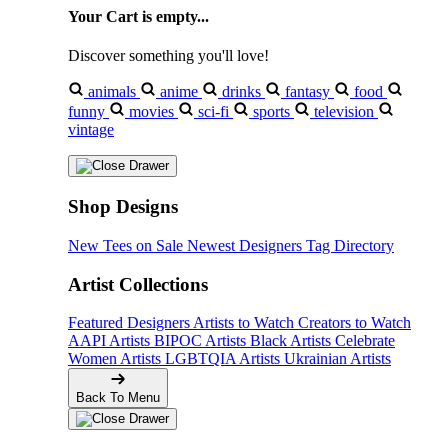
Your Cart is empty...
Discover something you'll love!
animals
anime
drinks
fantasy
food
funny
movies
sci-fi
sports
television
vintage
Shop Designs
New Tees on Sale
Newest Designers
Tag Directory
Artist Collections
Featured Designers
Artists to Watch
Creators to Watch
AAPI Artists
BIPOC Artists
Black Artists
Celebrate
Women Artists
LGBTQIA Artists
Ukrainian Artists
Back To Menu