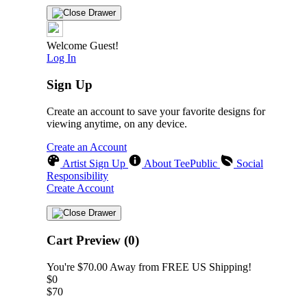
Welcome Guest!
Log In
Sign Up
Create an account to save your favorite designs for
viewing anytime, on any device.
Create an Account
Artist Sign Up
About TeePublic
Social
Responsibility
Create Account
Cart Preview (0)
You're
$70.00
Away from
FREE US Shipping!
$0
$70