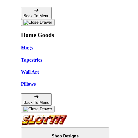
Back To Menu
Home Goods
Mugs
Tapestries
Wall Art
Pillows
Back To Menu
Shop Designs