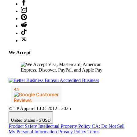
We Accept
© TP Apparel LLC 2012 - 2025
United States - $ USD
Product Safety
Intellectual Property Policy
CA: Do Not Sell
My Personal Information
Privacy Policy
Terms