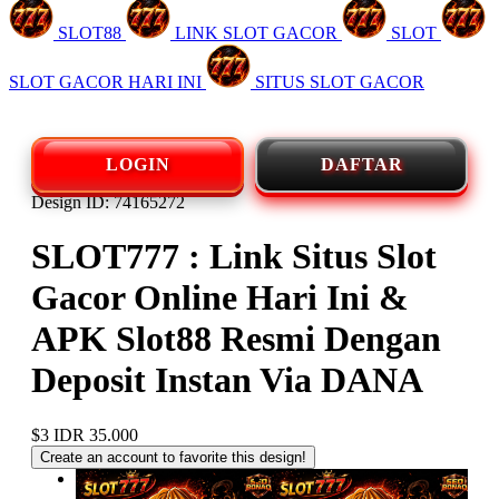
SLOT88
LINK SLOT GACOR
SLOT
SLOT GACOR HARI INI
SITUS SLOT GACOR
LOGIN
DAFTAR
Design ID: 74165272
SLOT777 : Link Situs Slot
Gacor Online Hari Ini &
APK Slot88 Resmi Dengan
Deposit Instan Via DANA
$3
IDR 35.000
Create an account to favorite this design!