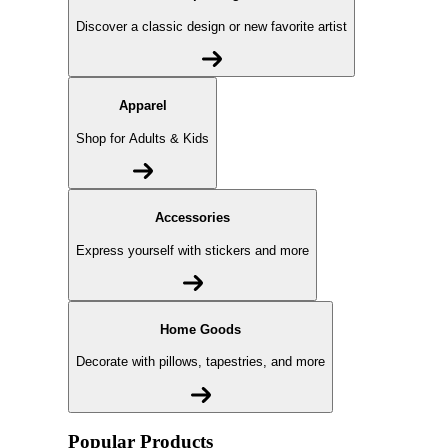
Discover a classic design or new favorite artist
Apparel
Shop for Adults & Kids
Accessories
Express yourself with stickers and more
Home Goods
Decorate with pillows, tapestries, and more
Popular Products