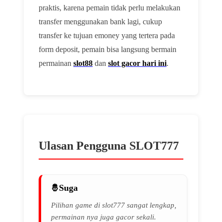
praktis, karena pemain tidak perlu melakukan
transfer menggunakan bank lagi, cukup
transfer ke tujuan emoney yang tertera pada
form deposit, pemain bisa langsung bermain
permainan
slot88
dan
slot gacor hari ini
.
Ulasan Pengguna SLOT777
Suga
Pilihan game di slot777 sangat lengkap,
permainan nya juga gacor sekali.