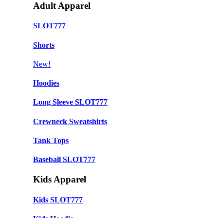
Adult Apparel
SLOT777
Shorts
New!
Hoodies
Long Sleeve SLOT777
Crewneck Sweatshirts
Tank Tops
Baseball SLOT777
Kids Apparel
Kids SLOT777