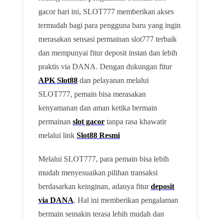
gacor hari ini, SLOT777 memberikan akses
termudah bagi para pengguna baru yang ingin
merasakan sensasi permainan slot777 terbaik
dan mempunyai fitur deposit instan dan lebih
praktis via DANA. Dengan dukungan fitur
APK Slot88
dan pelayanan melalui
SLOT777, pemain bisa merasakan
kenyamanan dan aman ketika bermain
permainan
slot gacor
tanpa rasa khawatir
melalui link
Slot88 Resmi
Melalui SLOT777, para pemain bisa lebih
mudah menyesuaikan pilihan transaksi
berdasarkan keinginan, adanya fitur
deposit
via DANA
. Hal ini memberikan pengalaman
bermain semakin terasa lebih mudah dan