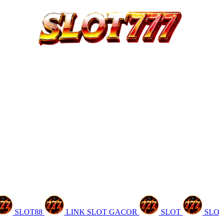
SLOT88
LINK SLOT GACOR
SLOT
SLO