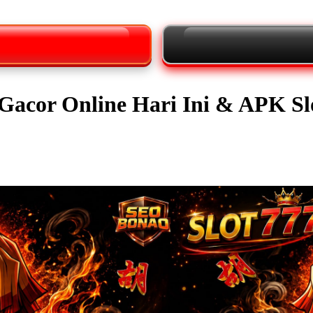
 Gacor Online Hari Ini & APK S