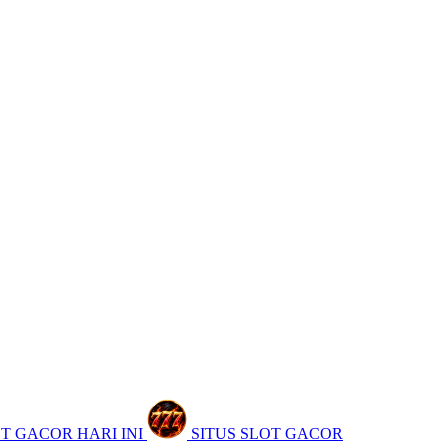
T GACOR HARI INI
SITUS SLOT GACOR