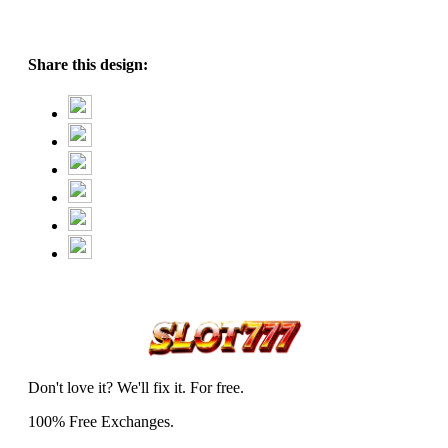
Share this design:
Don't love it? We'll fix it. For free.
100% Free Exchanges.