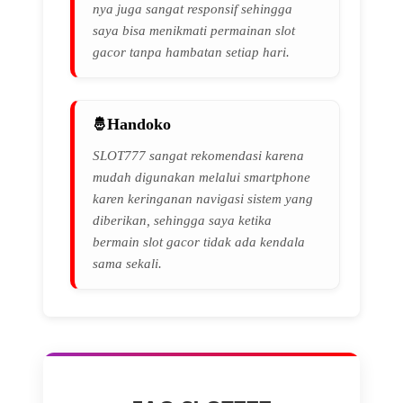
nya juga sangat responsif sehingga
saya bisa menikmati permainan slot
gacor tanpa hambatan setiap hari.
Handoko
SLOT777 sangat rekomendasi karena
mudah digunakan melalui smartphone
karen keringanan navigasi sistem yang
diberikan, sehingga saya ketika
bermain slot gacor tidak ada kendala
sama sekali.