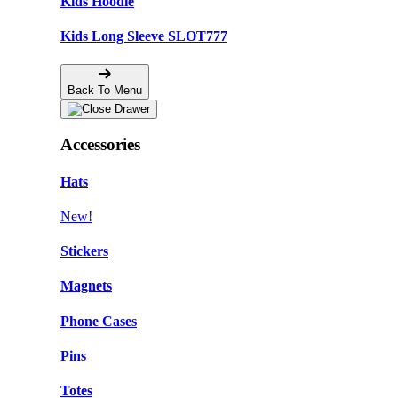
Kids Hoodie
Kids Long Sleeve SLOT777
Back To Menu
Accessories
Hats
New!
Stickers
Magnets
Phone Cases
Pins
Totes