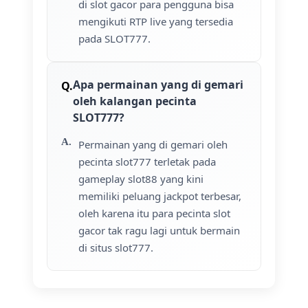
di slot gacor para pengguna bisa
mengikuti RTP live yang tersedia
pada SLOT777.
Apa permainan yang di gemari
oleh kalangan pecinta
SLOT777?
Permainan yang di gemari oleh
pecinta slot777 terletak pada
gameplay slot88 yang kini
memiliki peluang jackpot terbesar,
oleh karena itu para pecinta slot
gacor tak ragu lagi untuk bermain
di situs slot777.