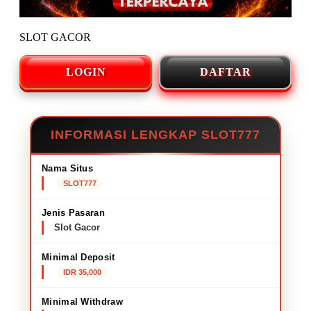
SLOT GACOR
LOGIN
DAFTAR
INFORMASI LENGKAP SLOT777
Nama Situs
SLOT777
Jenis Pasaran
Slot Gacor
Minimal Deposit
IDR 35,000
Minimal Withdraw