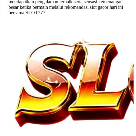
mendapatkan pengalaman terbaik serta sensasi kemenangan
besar ketika bermain melalui rekomendasi slot gacor hari ini
bersama SLOT777.