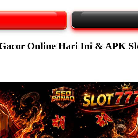
 Gacor Online Hari Ini & APK S