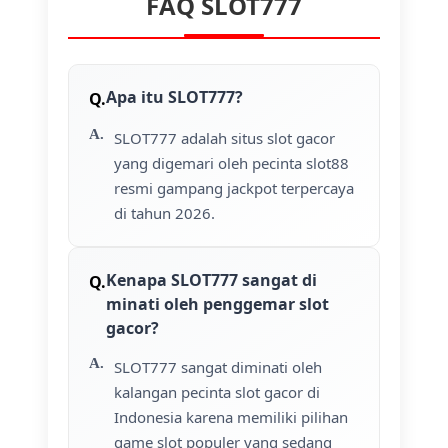
FAQ SLOT777
Apa itu SLOT777?
SLOT777 adalah situs slot gacor
yang digemari oleh pecinta slot88
resmi gampang jackpot terpercaya
di tahun 2026.
Kenapa SLOT777 sangat di
minati oleh penggemar slot
gacor?
SLOT777 sangat diminati oleh
kalangan pecinta slot gacor di
Indonesia karena memiliki pilihan
game slot populer yang sedang