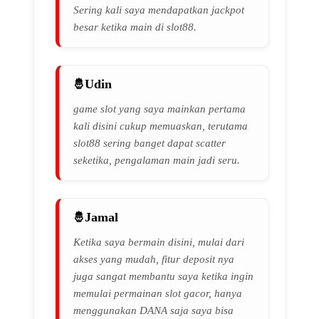
Sering kali saya mendapatkan jackpot
besar ketika main di slot88.
Udin
game slot yang saya mainkan pertama
kali disini cukup memuaskan, terutama
slot88 sering banget dapat scatter
seketika, pengalaman main jadi seru.
Jamal
Ketika saya bermain disini, mulai dari
akses yang mudah, fitur deposit nya
juga sangat membantu saya ketika ingin
memulai permainan slot gacor, hanya
menggunakan DANA saja saya bisa