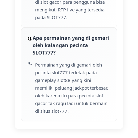
di slot gacor para pengguna bisa
mengikuti RTP live yang tersedia
pada SLOT777.
Apa permainan yang di gemari
oleh kalangan pecinta
SLOT777?
Permainan yang di gemari oleh
pecinta slot777 terletak pada
gameplay slot88 yang kini
memiliki peluang jackpot terbesar,
oleh karena itu para pecinta slot
gacor tak ragu lagi untuk bermain
di situs slot777.