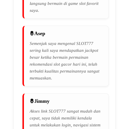
langsung bermain di game slot favorit
saya.
Asep
Semenjak saya mengenal SLOT777
sering kali saya mendapatkan jackpot
besar ketika bermain permainan
rekomendasi slot gacor hari ini, telah
terbukti kualitas permainannya sangat
memuaskan.
Jimmy
Akses link SLOT777 sangat mudah dan
cepat, saya tidak memiliki kendala
untuk melakukan login, navigasi sistem