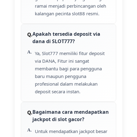
ramai menjadi perbincangan oleh
kalangan pecinta slot88 resmi.
Apakah tersedia deposit via
dana di SLOT777?
Ya, Slot777 memiliki fitur deposit
via DANA, Fitur ini sangat
membantu bagi para pengguna
baru maupun pengguna
profesional dalam melakukan
deposit secara instan.
Bagaimana cara mendapatkan
jackpot di slot gacor?
Untuk mendapatkan jackpot besar