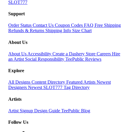
SLOT777
Support
Order Status
Contact Us
Coupon Codes
FAQ
Free Shipping
Refunds & Returns
Shipping Info
Size Chart
About Us
About Us
Accessibility
Create a Dashery Store
Careers
Hire
an Artist
Social Responsibility
TeePublic Reviews
Explore
All Designs
Content Directory
Featured Artists
Newest
Designers
Newest SLOT777
Tag Directory
Artists
Artist Signup
Design Guide
TeePublic Blog
Follow Us