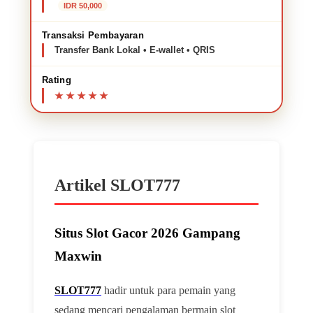
IDR 50,000
Transaksi Pembayaran
Transfer Bank Lokal • E-wallet • QRIS
Rating
Artikel SLOT777
Situs Slot Gacor 2026 Gampang
Maxwin
SLOT777
hadir untuk para pemain yang
sedang mencari pengalaman bermain slot