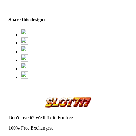
Share this design:
Don't love it? We'll fix it. For free.
100% Free Exchanges.