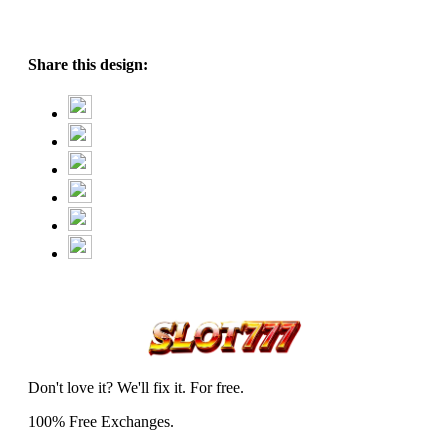
Share this design:
Don't love it? We'll fix it. For free.
100% Free Exchanges.