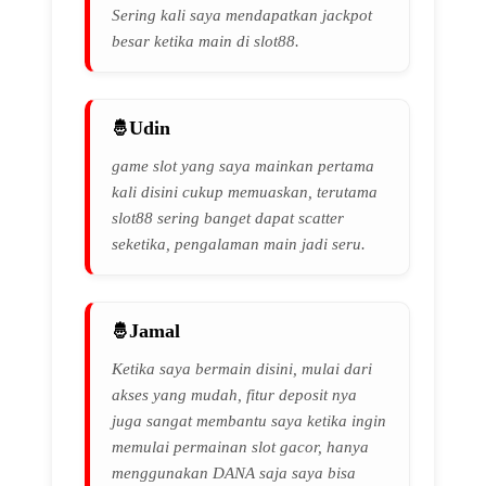
Sering kali saya mendapatkan jackpot
besar ketika main di slot88.
Udin
game slot yang saya mainkan pertama
kali disini cukup memuaskan, terutama
slot88 sering banget dapat scatter
seketika, pengalaman main jadi seru.
Jamal
Ketika saya bermain disini, mulai dari
akses yang mudah, fitur deposit nya
juga sangat membantu saya ketika ingin
memulai permainan slot gacor, hanya
menggunakan DANA saja saya bisa