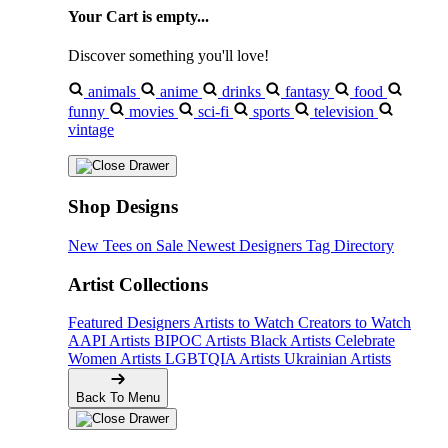
Your Cart is empty...
Discover something you'll love!
animals
anime
drinks
fantasy
food
funny
movies
sci-fi
sports
television
vintage
Shop Designs
New Tees on Sale
Newest Designers
Tag Directory
Artist Collections
Featured Designers
Artists to Watch
Creators to Watch
AAPI Artists
BIPOC Artists
Black Artists
Celebrate
Women Artists
LGBTQIA Artists
Ukrainian Artists
Back To Menu