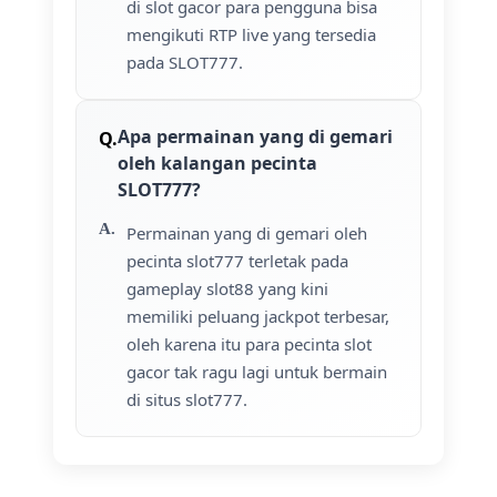
di slot gacor para pengguna bisa
mengikuti RTP live yang tersedia
pada SLOT777.
Apa permainan yang di gemari
oleh kalangan pecinta
SLOT777?
Permainan yang di gemari oleh
pecinta slot777 terletak pada
gameplay slot88 yang kini
memiliki peluang jackpot terbesar,
oleh karena itu para pecinta slot
gacor tak ragu lagi untuk bermain
di situs slot777.