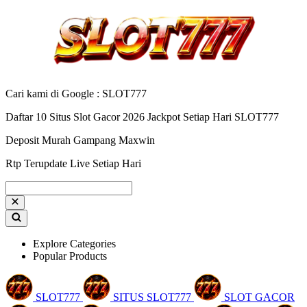
Cari kami di Google : SLOT777
Daftar 10 Situs Slot Gacor 2026 Jackpot Setiap Hari SLOT777
Deposit Murah Gampang Maxwin
Rtp Terupdate Live Setiap Hari
Explore Categories
Popular Products
SLOT777
SITUS SLOT777
SLOT GACOR