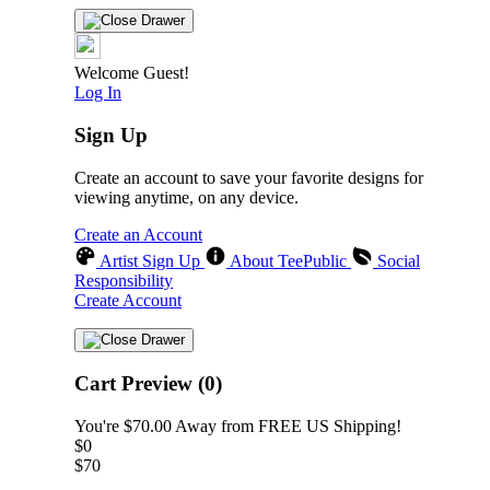
Welcome Guest!
Log In
Sign Up
Create an account to save your favorite designs for
viewing anytime, on any device.
Create an Account
Artist Sign Up
About TeePublic
Social
Responsibility
Create Account
Cart Preview (0)
You're
$70.00
Away from
FREE US Shipping!
$0
$70