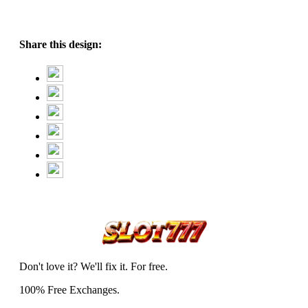
Share this design:
Don't love it? We'll fix it. For free.
100% Free Exchanges.