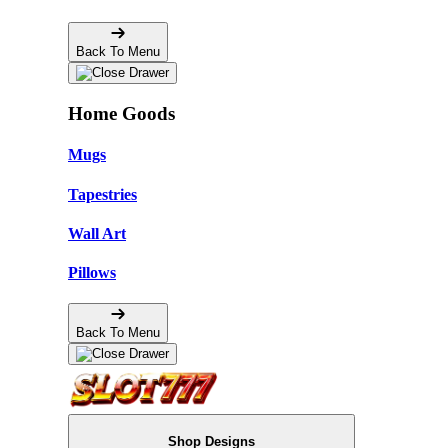
Back To Menu
Home Goods
Mugs
Tapestries
Wall Art
Pillows
Back To Menu
Shop Designs