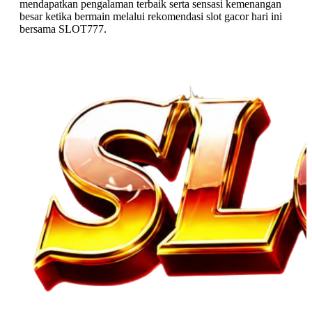
mendapatkan pengalaman terbaik serta sensasi kemenangan
besar ketika bermain melalui rekomendasi slot gacor hari ini
bersama SLOT777.