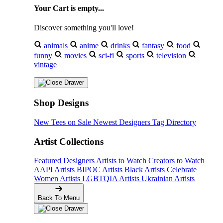
Your Cart is empty...
Discover something you'll love!
animals
anime
drinks
fantasy
food
funny
movies
sci-fi
sports
television
vintage
Shop Designs
New Tees on Sale
Newest Designers
Tag Directory
Artist Collections
Featured Designers
Artists to Watch
Creators to Watch
AAPI Artists
BIPOC Artists
Black Artists
Celebrate
Women Artists
LGBTQIA Artists
Ukrainian Artists
Back To Menu