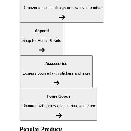
Discover a classic design or new favorite artist
Apparel
Shop for Adults & Kids
Accessories
Express yourself with stickers and more
Home Goods
Decorate with pillows, tapestries, and more
Popular Products