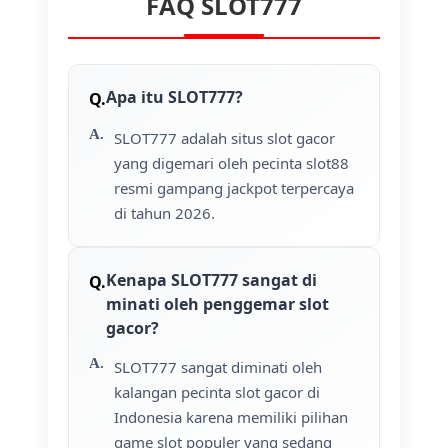
FAQ SLOT777
Apa itu SLOT777?
SLOT777 adalah situs slot gacor
yang digemari oleh pecinta slot88
resmi gampang jackpot terpercaya
di tahun 2026.
Kenapa SLOT777 sangat di
minati oleh penggemar slot
gacor?
SLOT777 sangat diminati oleh
kalangan pecinta slot gacor di
Indonesia karena memiliki pilihan
game slot populer yang sedang