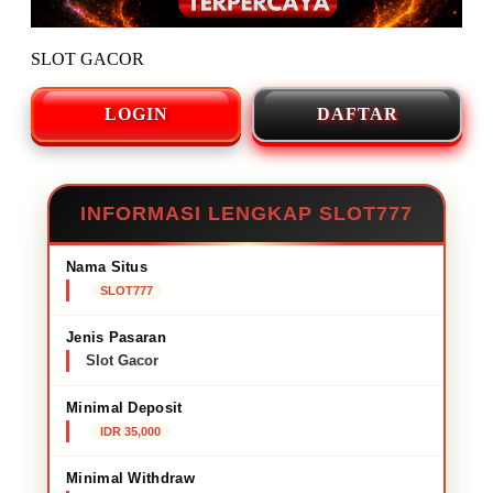
SLOT GACOR
LOGIN
DAFTAR
INFORMASI LENGKAP SLOT777
Nama Situs
SLOT777
Jenis Pasaran
Slot Gacor
Minimal Deposit
IDR 35,000
Minimal Withdraw