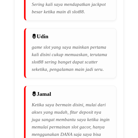
Sering kali saya mendapatkan jackpot
besar ketika main di slot88.
Udin
game slot yang saya mainkan pertama
kali disini cukup memuaskan, terutama
slot88 sering banget dapat scatter
seketika, pengalaman main jadi seru.
Jamal
Ketika saya bermain disini, mulai dari
akses yang mudah, fitur deposit nya
juga sangat membantu saya ketika ingin
memulai permainan slot gacor, hanya
menggunakan DANA saja saya bisa