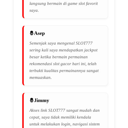
langsung bermain di game slot favorit
saya.
Asep
Semenjak saya mengenal SLOT777
sering kali saya mendapatkan jackpot
besar ketika bermain permainan
rekomendasi slot gacor hari ini, telah
terbukti kualitas permainannya sangat
memuaskan.
Jimmy
Akses link SLOT777 sangat mudah dan
cepat, saya tidak memiliki kendala
untuk melakukan login, navigasi sistem