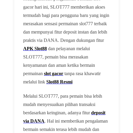
gacor hari ini, SLOT777 memberikan akses
termudah bagi para pengguna baru yang ingin
merasakan sensasi permainan slot777 terbaik
dan mempunyai fitur deposit instan dan lebih
praktis via DANA. Dengan dukungan fitur
APK Slot88
dan pelayanan melalui
SLOT777, pemain bisa merasakan
kenyamanan dan aman ketika bermain
permainan
slot gacor
tanpa rasa khawatir
melalui link
Slot88 Resmi
Melalui SLOT777, para pemain bisa lebih
mudah menyesuaikan pilihan transaksi
berdasarkan keinginan, adanya fitur
deposit
via DANA
. Hal ini memberikan pengalaman
bermain semakin terasa lebih mudah dan