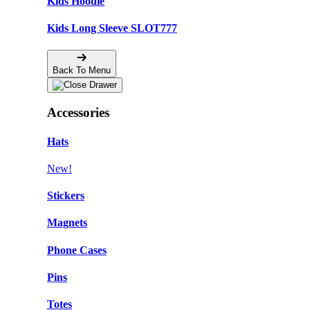
Kids Hoodie
Kids Long Sleeve SLOT777
Back To Menu
Accessories
Hats
New!
Stickers
Magnets
Phone Cases
Pins
Totes