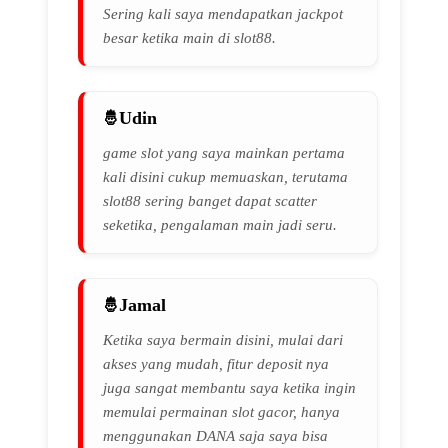
Sering kali saya mendapatkan jackpot
besar ketika main di slot88.
Udin
game slot yang saya mainkan pertama
kali disini cukup memuaskan, terutama
slot88 sering banget dapat scatter
seketika, pengalaman main jadi seru.
Jamal
Ketika saya bermain disini, mulai dari
akses yang mudah, fitur deposit nya
juga sangat membantu saya ketika ingin
memulai permainan slot gacor, hanya
menggunakan DANA saja saya bisa