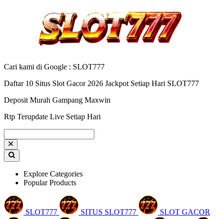
Cari kami di Google : SLOT777
Daftar 10 Situs Slot Gacor 2026 Jackpot Setiap Hari SLOT777
Deposit Murah Gampang Maxwin
Rtp Terupdate Live Setiap Hari
Explore Categories
Popular Products
SLOT777
SITUS SLOT777
SLOT GACOR