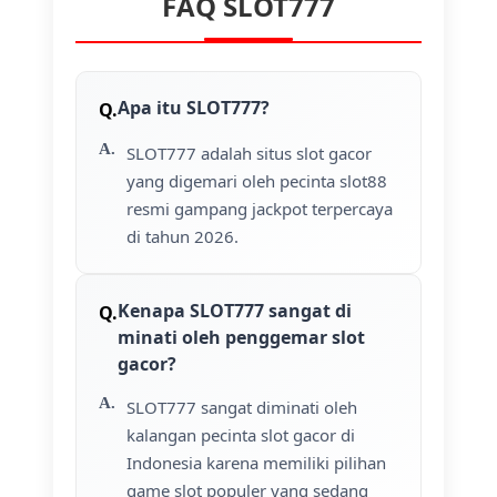
FAQ SLOT777
Apa itu SLOT777?
SLOT777 adalah situs slot gacor
yang digemari oleh pecinta slot88
resmi gampang jackpot terpercaya
di tahun 2026.
Kenapa SLOT777 sangat di
minati oleh penggemar slot
gacor?
SLOT777 sangat diminati oleh
kalangan pecinta slot gacor di
Indonesia karena memiliki pilihan
game slot populer yang sedang