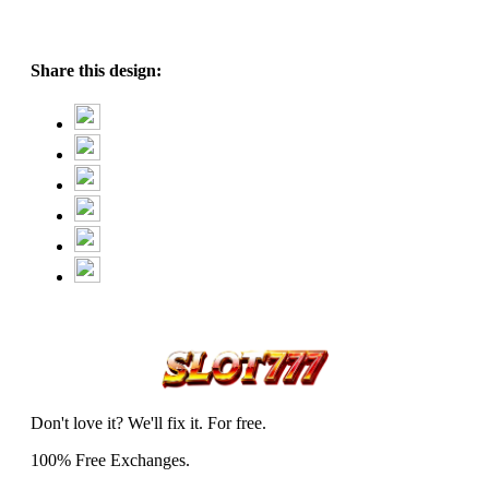
Share this design:
Don't love it? We'll fix it. For free.
100% Free Exchanges.